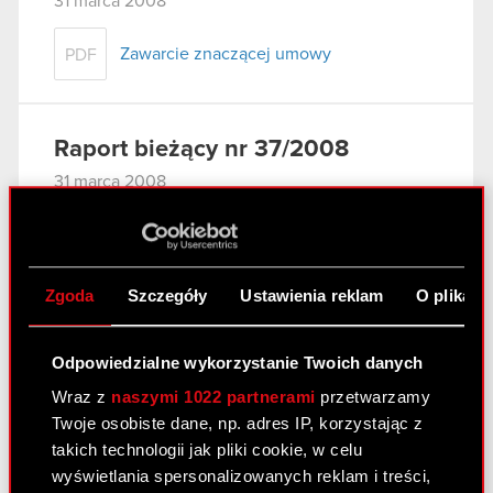
31 marca 2008
Zawarcie znaczącej umowy
PDF
Raport bieżący nr 37/2008
31 marca 2008
Wniosek do Sądu Rejonowego w
PDF
Warszawie o odroczenie posiedzenia
Sądu
Zgoda
Szczegóły
Ustawienia reklam
O plikach
Raport bieżący nr 36/2008
Odpowiedzialne wykorzystanie Twoich danych
27 marca 2008
Wraz z
naszymi 1022 partnerami
przetwarzamy
Twoje osobiste dane, np. adres IP, korzystając z
Aneks nr 2 w sprawie prolongaty terminu
PDF
takich technologii jak pliki cookie, w celu
spłaty wierzytelności do Porozumienia z
wyświetlania spersonalizowanych reklam i treści,
11 października 2007 r. - zmiana