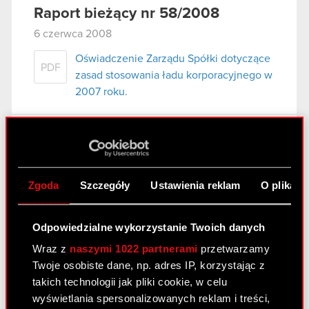
Raport bieżący nr 58/2008
6 czerwca 2008
Oświadczenie Zarządu Spółki dotyczące
PDF
zasad stosowania ładu korporacyjnego w
2007 roku.
Raport bieżący nr 57/2008
31 maja 2008
Zgoda
Szczegóły
Ustawienia reklam
O plikach
wybór audytora do badania sprawozdań
PDF
finansowych Spółki.
Odpowiedzialne wykorzystanie Twoich danych
Wraz z
naszymi 1022 partnerami
przetwarzamy
Raport bieżący nr 56/2008
Twoje osobiste dane, np. adres IP, korzystając z
14 maja 2008
takich technologii jak pliki cookie, w celu
wyświetlania spersonalizowanych reklam i treści,
Oświadczenie Zarządu Spółki dotyczące