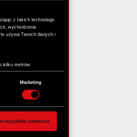
ając z takich technologii
chże, wychodzenia
kto używa Twoich danych i
o kilku metrów
anych (fingerprinting,
Marketing
łasne preferencje w
sekcji
nej chwili.
społecznościowe i
ostępniamy partnerom
a wszystkie ciasteczka
 innymi danymi
stanie z naszej witryny,