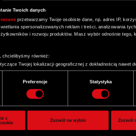
tanie Twoich danych
tnerami
przetwarzamy Twoje osobiste dane, np. adres IP, korzyst
yświetlania spersonalizowanych reklam i treści, analizowania ty
żytkowników i rozwoju produktów. Masz wybór odnośnie tego, 
przez Pana Michała Dębskiego
, chcielibyśmy również:
yczące Twojej lokalizacji geograficznej z dokładnością nawet d
 urządzenie, aktywnie analizując charakteryzującego je zbiory d
palca)
Preferencje
Statystyka
ie tego, jak Twoje osobiste dane są przetwarzane oraz ustaw w
i plików cookie możesz zmienić lub wycofać swoją zgodę w dowol
prowadzonym przez Krajowy Depozyt Papierów
ie do spersonalizowania treści i reklam, aby oferować funkcje 
itrynie. Informacje o tym, jak korzystasz z naszej witryny, ud
ie z
Zezwól na wybór
Zezwól n
owym i analitycznym. Partnerzy mogą połączyć te informacje z
cookie
 uzyskanymi podczas korzystania z ich usług. Kontynuując korzy