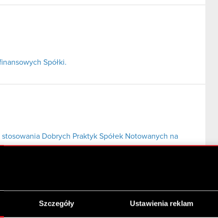
finansowych Spółki.
 stosowania Dobrych Praktyk Spółek Notowanych na
Szczegóły
Ustawienia reklam
S.A. przez Zbigniewa Jakubasa wraz podmiotami