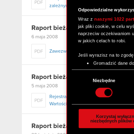
PDF
zależnymi
Odpowiedzialne wykorzys
Wraz z
naszymi 1022 par
jak pliki cookie, w celu w
Raport bieżący nr 54/2008
naprzeciw oczekiwaniom u
6 maja 2008
w jakich celach to robi.
Zawezwanie Spółki do próby ugodowej 
PDF
Jeśli wyrazisz na to zgodę
Gromadzić dane dot
Identyfikować Twoje
Wybór
czyli wirtualny odcisk 
Raport bieżący nr 53/2008
zgody
Niezbędne
Dowiedz się więcej odnośn
5 maja 2008
szczegółów
. W Deklaracj
Rejestracja akcji serii C1 w rejestrze 
PDF
Wartościowych S.A.
Wykorzystujemy pliki cook
analizować ruch w naszej w
Korzystaj wyłączn
społecznościowym, reklam
niezbędnych plików 
Raport bieżący nr 52/2008
otrzymanymi od Ciebie lub