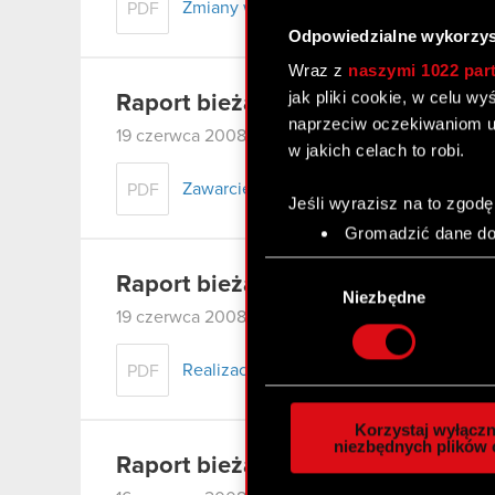
Zmiany w składzie Zarządu
PDF
Odpowiedzialne wykorzys
Wraz z
naszymi 1022 par
jak pliki cookie, w celu w
Raport bieżący nr 64/2008
naprzeciw oczekiwaniom u
19 czerwca 2008
w jakich celach to robi.
Zawarcie znaczącej umowy
PDF
Jeśli wyrazisz na to zgodę
Gromadzić dane dot
Identyfikować Twoje
Wybór
czyli wirtualny odcisk 
Raport bieżący nr 63/2008
zgody
Niezbędne
Dowiedz się więcej odnośn
19 czerwca 2008
szczegółów
. W Deklaracj
Realizacja postanowień umowy strategic
PDF
Wykorzystujemy pliki cook
analizować ruch w naszej w
Korzystaj wyłączn
społecznościowym, reklam
niezbędnych plików 
Raport bieżący nr 62/2008
otrzymanymi od Ciebie lub