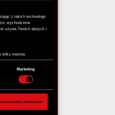
ając z takich technologii
chże, wychodzenia
kto używa Twoich danych i
o kilku metrów
anych (fingerprinting,
Marketing
łasne preferencje w
sekcji
nej chwili.
społecznościowe i
ostępniamy partnerom
a wszystkie ciasteczka
 innymi danymi
stanie z naszej witryny,