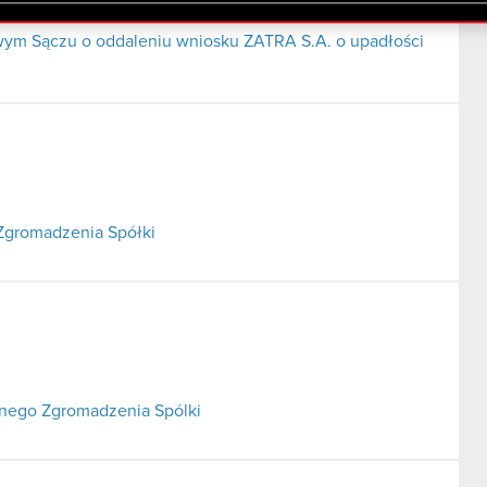
lików cookie.
m Sączu o oddaleniu wniosku ZATRA S.A. o upadłości
Zgromadzenia Spółki
lnego Zgromadzenia Spólki