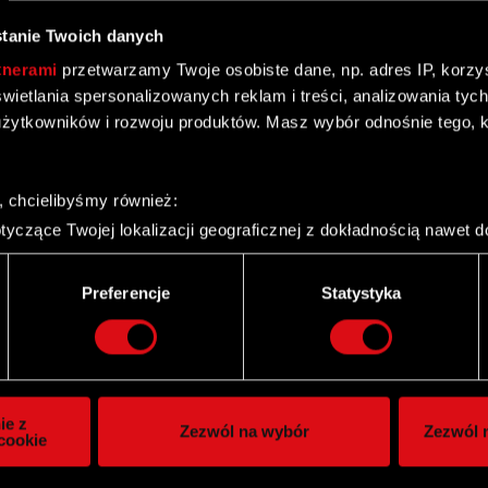
tanie Twoich danych
tnerami
przetwarzamy Twoje osobiste dane, np. adres IP, korzyst
yświetlania spersonalizowanych reklam i treści, analizowania ty
żytkowników i rozwoju produktów. Masz wybór odnośnie tego, 
, chcielibyśmy również:
yczące Twojej lokalizacji geograficznej z dokładnością nawet d
 urządzenie, aktywnie analizując charakteryzującego je zbiory d
palca)
Preferencje
Statystyka
ie tego, jak Twoje osobiste dane są przetwarzane oraz ustaw w
i plików cookie możesz zmienić lub wycofać swoją zgodę w dowol
znej w części korporacyjnej
ie do spersonalizowania treści i reklam, aby oferować funkcje 
itrynie. Informacje o tym, jak korzystasz z naszej witryny, ud
ie z
Zezwól na wybór
Zezwól n
owym i analitycznym. Partnerzy mogą połączyć te informacje z
cookie
 uzyskanymi podczas korzystania z ich usług. Kontynuując korzy