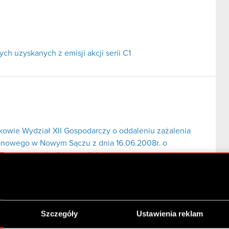
h uzyskanych z emisji akcji serii C1
wie Wydział XII Gospodarczy o oddaleniu zażalenia
onowego w Nowym Sączu z dnia 16.06.2008r. o
enie upadłości Optimus S.A.
Szczegóły
Ustawienia reklam
iosku Michała Dębskiego w sprawie ogłoszenia