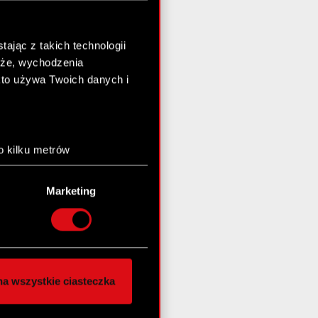
ając z takich technologii
chże, wychodzenia
kto używa Twoich danych i
o kilku metrów
anych (fingerprinting,
Marketing
łasne preferencje w
sekcji
nej chwili.
społecznościowe i
ostępniamy partnerom
a wszystkie ciasteczka
 innymi danymi
stanie z naszej witryny,