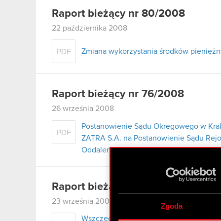
Raport bieżący nr 80/2008
22 października 2008
Zmiana wykorzystania środków pieniężnyc
PDF
Raport bieżący nr 76/2008
26 września 2008
Postanowienie Sądu Okręgowego w Krako
PDF
ZATRA S.A. na Postanowienie Sądu Rej
Oddaleniu wniosku ZATRA S.A. o ogłosz
Raport bieżący nr 75/2008
23 września 2008
Zgoda
Wszczęcie postępowania sądowego z wn