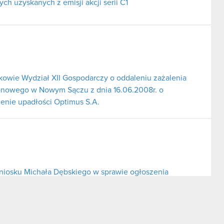
h uzyskanych z emisji akcji serii C1
wie Wydział XII Gospodarczy o oddaleniu zażalenia
onowego w Nowym Sączu z dnia 16.06.2008r. o
enie upadłości Optimus S.A.
iosku Michała Dębskiego w sprawie ogłoszenia
awarcia układu