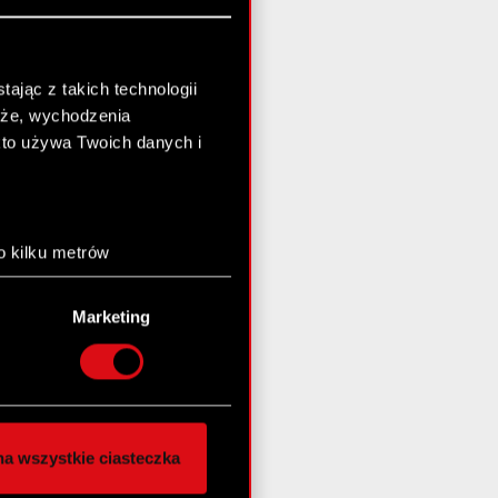
ając z takich technologii
chże, wychodzenia
kto używa Twoich danych i
o kilku metrów
anych (fingerprinting,
Marketing
łasne preferencje w
sekcji
nej chwili.
społecznościowe i
ostępniamy partnerom
a wszystkie ciasteczka
 innymi danymi
stanie z naszej witryny,