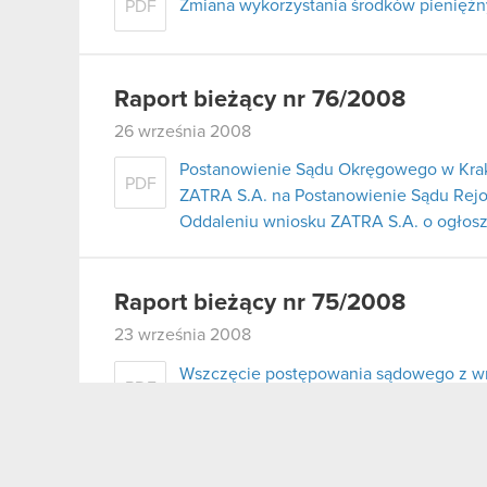
Zmiana wykorzystania środków pieniężnyc
PDF
Raport bieżący nr 76/2008
26 września 2008
Postanowienie Sądu Okręgowego w Krako
PDF
ZATRA S.A. na Postanowienie Sądu Rej
Oddaleniu wniosku ZATRA S.A. o ogłosz
Raport bieżący nr 75/2008
23 września 2008
Wszczęcie postępowania sądowego z wn
PDF
upadłości Optimus S.A. z możliwością z
Raport bieżący nr 74/2008