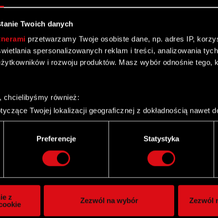
tanie Twoich danych
tnerami
przetwarzamy Twoje osobiste dane, np. adres IP, korzyst
yświetlania spersonalizowanych reklam i treści, analizowania ty
żytkowników i rozwoju produktów. Masz wybór odnośnie tego, 
, chcielibyśmy również:
yczące Twojej lokalizacji geograficznej z dokładnością nawet d
 urządzenie, aktywnie analizując charakteryzującego je zbiory d
palca)
Preferencje
Statystyka
ie tego, jak Twoje osobiste dane są przetwarzane oraz ustaw w
i plików cookie możesz zmienić lub wycofać swoją zgodę w dowol
k wstępny Sądu Okręgowego
ie do spersonalizowania treści i reklam, aby oferować funkcje 
itrynie. Informacje o tym, jak korzystasz z naszej witryny, ud
ie z
Zezwól na wybór
Zezwól n
owym i analitycznym. Partnerzy mogą połączyć te informacje z
cookie
 uzyskanymi podczas korzystania z ich usług. Kontynuując korzy