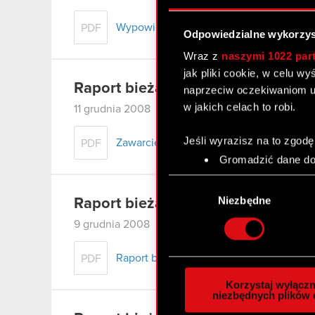
Wypowiedzenie znaczącej umowy
PDF
Odpowiedzialne wykorzys
Wraz z
naszymi 1022 par
jak pliki cookie, w celu w
Raport bieżacy nr 84/2008
naprzeciw oczekiwaniom u
w jakich celach to robi.
11 grudnia 2008
Jeśli wyrazisz na to zgodę
Zawarcie znaczącej umowy
PDF
Gromadzić dane dot
Identyfikować Twoje
Wybór
czyli wirtualny odcisk 
zgody
Niezbędne
Raport bieżący nr 83/2008
Dowiedz się więcej odnośn
9 grudnia 2008
szczegółów
. W Deklaracj
Raport bieżący numer 83/2008 - Wyro
PDF
Wykorzystujemy pliki cook
analizować ruch w naszej w
Korzystaj wyłączn
społecznościowym, reklam
niezbędnych plików 
otrzymanymi od Ciebie lub