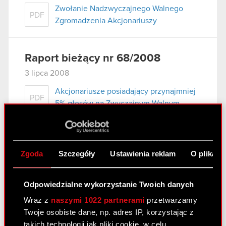
Zwołanie Nadzwyczajnego Walnego
PDF
Zgromadzenia Akcjonariuszy
Raport bieżący nr 68/2008
3 lipca 2008
Akcjonariusze posiadający przynajmniej
PDF
5% głosów na Zwyczajnym Walnym
Zgromadzeniu Optimus S.A. w dniu 30
czerwca 2008 r.
Zgoda
Szczegóły
Ustawienia reklam
O plikach
Raport bieżący nr 67/2008
2 lipca 2008
Odpowiedzialne wykorzystanie Twoich danych
Wraz z
naszymi 1022 partnerami
przetwarzamy
Odwołanie Prokurenta samoistnego
PDF
Twoje osobiste dane, np. adres IP, korzystając z
takich technologii jak pliki cookie, w celu