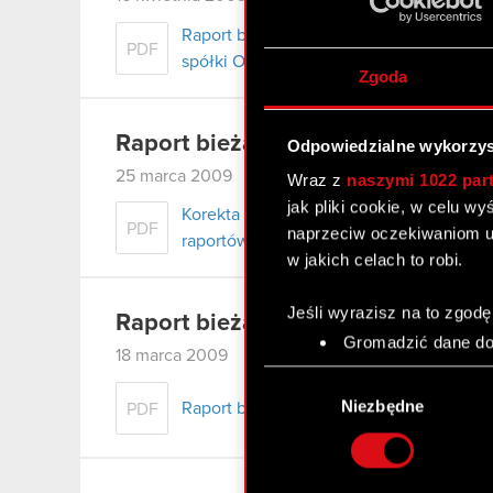
Raport bieżący nr 8/2009 – Powołanie 
PDF
spółki OPTIMUS S.A.
Zgoda
Raport bieżący nr 7/2009 – korek
Odpowiedzialne wykorzys
25 marca 2009
Wraz z
naszymi 1022 par
jak pliki cookie, w celu w
Korekta raportu bieżącego nr 7/2009 z 
PDF
naprzeciw oczekiwaniom u
raportów okresowych w roku 2009
w jakich celach to robi.
Jeśli wyrazisz na to zgodę
Raport bieżący nr 7/2009
Gromadzić dane dot
18 marca 2009
Identyfikować Twoje
Wybór
czyli wirtualny odcisk 
zgody
Niezbędne
Raport bieżący nr 7/2009– Nowe termi
PDF
Dowiedz się więcej odnośn
szczegółów
. W Deklaracj