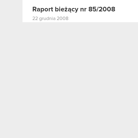
Raport bieżący nr 85/2008
22 grudnia 2008
Wypowiedzenie znaczącej umowy
PDF
Raport bieżacy nr 84/2008
11 grudnia 2008
Zawarcie znaczącej umowy
PDF
Raport bieżący nr 83/2008
9 grudnia 2008
Raport bieżący numer 83/2008 - Wyro
PDF