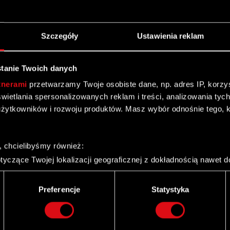
Komitetu Audytu w ramach struktury Rady Nadzorczej
Szczegóły
Ustawienia reklam
ta
tanie Twoich danych
tnerami
przetwarzamy Twoje osobiste dane, np. adres IP, korzyst
yświetlania spersonalizowanych reklam i treści, analizowania ty
dnia 18 marca 2009 r. w sprawie terminów przekazywania
żytkowników i rozwoju produktów. Masz wybór odnośnie tego, 
, chcielibyśmy również:
yczące Twojej lokalizacji geograficznej z dokładnością nawet d
 urządzenie, aktywnie analizując charakteryzującego je zbiory d
palca)
Preferencje
Statystyka
ny przekazywania raportów okresowych w roku 2009
ie tego, jak Twoje osobiste dane są przetwarzane oraz ustaw w
i plików cookie możesz zmienić lub wycofać swoją zgodę w dowol