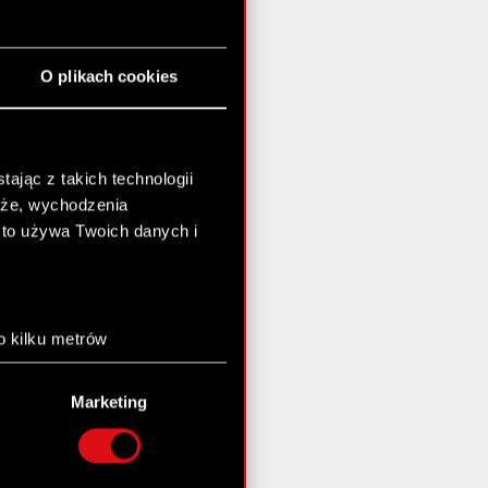
O plikach cookies
ając z takich technologii
chże, wychodzenia
kto używa Twoich danych i
o kilku metrów
anych (fingerprinting,
Marketing
łasne preferencje w
sekcji
nej chwili.