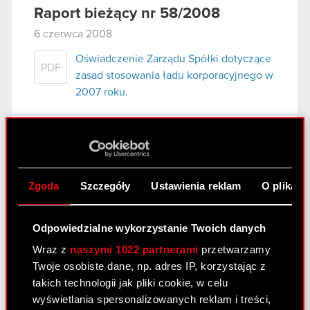
Raport bieżący nr 58/2008
6 czerwca 2008
Oświadczenie Zarządu Spółki dotyczące
PDF
zasad stosowania ładu korporacyjnego w
2007 roku.
Raport bieżący nr 57/2008
31 maja 2008
Zgoda
Szczegóły
Ustawienia reklam
O plikach
wybór audytora do badania sprawozdań
PDF
finansowych Spółki.
Odpowiedzialne wykorzystanie Twoich danych
Wraz z
naszymi 1022 partnerami
przetwarzamy
Raport bieżący nr 56/2008
Twoje osobiste dane, np. adres IP, korzystając z
14 maja 2008
takich technologii jak pliki cookie, w celu
wyświetlania spersonalizowanych reklam i treści,
Oświadczenie Zarządu Spółki dotyczące