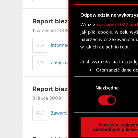
Odpowiedzialne wykorzys
Raport bieżący nr 25/2009
Wraz z
naszymi 1022 par
11 września 2009
jak pliki cookie, w celu w
naprzeciw oczekiwaniom u
Informacja o rejestracji zmian w Krajo
PDF
w jakich celach to robi.
Jeśli wyrazisz na to zgodę
Załącznik
PDF
Gromadzić dane dot
Identyfikować Twoje
Wybór
czyli wirtualny odcisk 
zgody
Niezbędne
Raport bieżący nr 24/2009
Dowiedz się więcej odnośn
31 lipca 2009
szczegółów
. W Deklaracj
Zawarcie znaczącej umowy
PDF
Wykorzystujemy pliki cook
analizować ruch w naszej w
Korzystaj wyłączn
społecznościowym, reklam
niezbędnych plików 
otrzymanymi od Ciebie lub