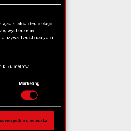
ając z takich technologii
chże, wychodzenia
kto używa Twoich danych i
o kilku metrów
anych (fingerprinting,
Marketing
łasne preferencje w
sekcji
nej chwili.
społecznościowe i
ostępniamy partnerom
a wszystkie ciasteczka
 innymi danymi
stanie z naszej witryny,