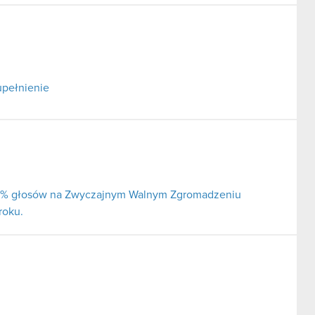
upełnienie
j 5% głosów na Zwyczajnym Walnym Zgromadzeniu
roku.