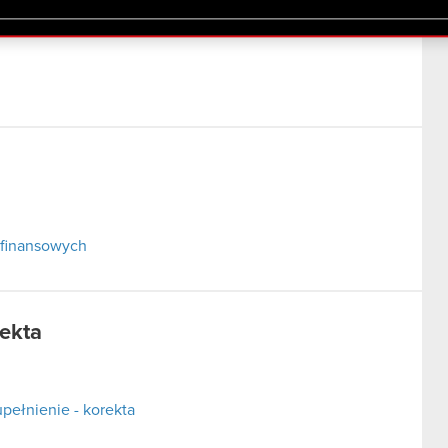
lików cookie.
 finansowych
rekta
pełnienie - korekta