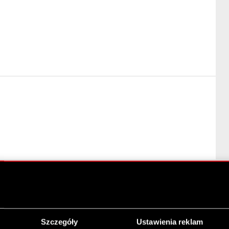
ch Praktyk Spółek notowanych na GPW
Szczegóły
Ustawienia reklam