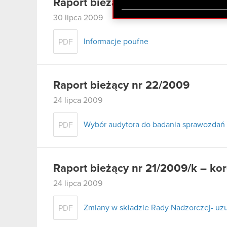
Raport bieżący nr 23/2009
zgadasz się na używanie p
30 lipca 2009
Informacje poufne
PDF
Raport bieżący nr 22/2009
24 lipca 2009
Wybór audytora do badania sprawozdań
PDF
Raport bieżący nr 21/2009/k – ko
24 lipca 2009
Zmiany w składzie Rady Nadzorczej- uzu
PDF