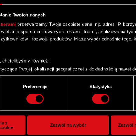
tanie Twoich danych
tnerami
przetwarzamy Twoje osobiste dane, np. adres IP, korzyst
yświetlania spersonalizowanych reklam i treści, analizowania ty
żytkowników i rozwoju produktów. Masz wybór odnośnie tego, 
wym Rejestrze Sądowym
, chcielibyśmy również:
yczące Twojej lokalizacji geograficznej z dokładnością nawet d
 urządzenie, aktywnie analizując charakteryzującego je zbiory d
palca)
Preferencje
Statystyka
ie tego, jak Twoje osobiste dane są przetwarzane oraz ustaw w
i plików cookie możesz zmienić lub wycofać swoją zgodę w dowol
ie do spersonalizowania treści i reklam, aby oferować funkcje 
itrynie. Informacje o tym, jak korzystasz z naszej witryny, ud
ie z
Zezwól na wybór
Zezwól n
owym i analitycznym. Partnerzy mogą połączyć te informacje z
cookie
 uzyskanymi podczas korzystania z ich usług. Kontynuując korzy