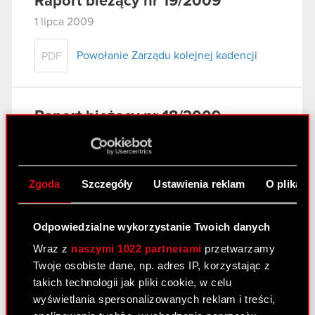
Raport bieżący nr 19/2009
1 lipca 2009
Powołanie Zarządu kolejnej kadencji
PDF
Raport bieżący nr 18/2009
1 lipca 2009
Zmiany w składzie Rady Nadzorczej
PDF
Zgoda
Szczegóły
Ustawienia reklam
O plikach
Odpowiedzialne wykorzystanie Twoich danych
Raport bieżący nr 17/2009
Wraz z
naszymi 1022 partnerami
przetwarzamy
1 lipca 2009
Twoje osobiste dane, np. adres IP, korzystając z
Uchwały powzięte na Zwyczajnym
takich technologii jak pliki cookie, w celu
PDF
Walnym Zgromadzeniu Akcjonariuszy
wyświetlania spersonalizowanych reklam i treści,
Spółki