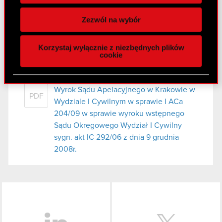
Wykorzystujemy pliki cookie do
spersonalizowania treści i reklam, aby oferować
Załącznik
PDF
Zezwól na wybór
funkcje społecznościowe i analizować ruch w
naszej witrynie. Informacje o tym, jak korzystasz
Korzystaj wyłącznie z niezbędnych plików
z naszej witryny, udostępniamy partnerom
cookie
Raport bieżący nr 14/2009
społecznościowym, reklamowym i analitycznym.
19 maja 2009
Partnerzy mogą połączyć te informacje z innymi
danymi otrzymanymi od Ciebie lub uzyskanymi
Wyrok Sądu Apelacyjnego w Krakowie w
PDF
podczas korzystania z ich usług. Kontynuując
Wydziale I Cywilnym w sprawie I ACa
korzystanie z naszej witryny, zgadasz się na
204/09 w sprawie wyroku wstępnego
używanie plików cookie.
Sądu Okręgowego Wydział I Cywilny
sygn. akt IC 292/06 z dnia 9 grudnia
2008r.
LinkedIn