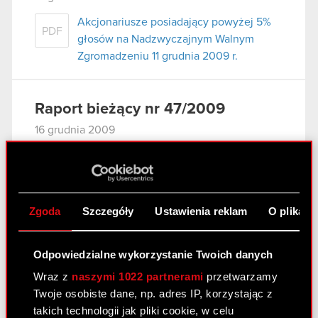
Akcjonariusze posiadający powyżej 5%
PDF
głosów na Nadzwyczajnym Walnym
Zgromadzeniu 11 grudnia 2009 r.
Raport bieżący nr 47/2009
16 grudnia 2009
Informacja udzielona akcjonariuszowi.
PDF
Zgoda
Szczegóły
Ustawienia reklam
O plikach
Raport bieżący nr 46/2009
16 grudnia 2009
Odpowiedzialne wykorzystanie Twoich danych
OGŁOSZENIE ZARZĄDU OPTIMUS
Wraz z
naszymi 1022 partnerami
przetwarzamy
PDF
SPÓŁKA AKCYJNA O ZWOŁANIU
Twoje osobiste dane, np. adres IP, korzystając z
NADZWYCZAJNEGO WALNEGO
takich technologii jak pliki cookie, w celu