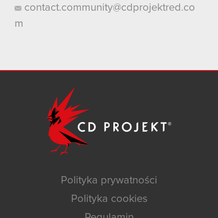
contact.community@cdprojektred.co
m
Polityka prywatności
Polityka cookies
Regulamin