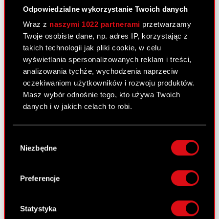
Odpowiedzialne wykorzystanie Twoich danych
Ustalenie jednolitego tekstu Statutu
PDF
Wraz z
naszymi 1022 partnerami
przetwarzamy
Twoje osobiste dane, np. adres IP, korzystając z
takich technologii jak pliki cookie, w celu
Pobierz załącznik
PDF
wyświetlania spersonalizowanych reklam i treści,
analizowania tychże, wychodzenia naprzeciw
oczekiwaniom użytkowników i rozwoju produktów.
Raport bieżący nr 102/2010
Masz wybór odnośnie tego, kto używa Twoich
3 grudnia 2010
danych i w jakich celach to robi.
Uchwały podjęte przez Nadzwyczajne
PDF
Jeśli wyrazisz na to zgodę, chcielibyśmy również:
Walne Zgromadzenie Akcjonariuszy
Wybór
Gromadzić dane dotyczące Twojej
Spółki
Niezbędne
zgody
lokalizacji geograficznej z dokładnością nawet
do kilku metrów
Pobierz załącznik
PDF
Identyfikować Twoje urządzenie, aktywnie
Preferencje
analizując charakteryzującego je zbiory
danych (fingerprinting, czyli wirtualny odcisk
palca)
Statystyka
Raport bieżący nr 101/2010