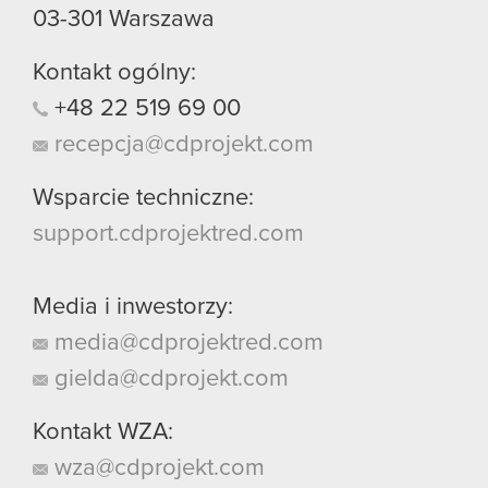
03-301
Warszawa
Kontakt ogólny:
+48
22
519
69
00
recepcja@cdprojekt.com
Wsparcie techniczne:
support.cdprojektred.com
Media i inwestorzy:
media@cdprojektred.com
gielda@cdprojekt.com
Kontakt WZA:
wza@cdprojekt.com