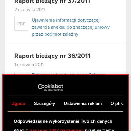
Raport bieżący nr 37/2011
2 czerwca 2011
Ujawnienie informacji dotyczącej
PDF
zawarcia aneksu do znaczącej umowy
przez podmiot zależny
Raport bieżący nr 36/2011
1 czerwca 2011
Zgłoszenie kandydatury na Członka
PDF
Rady Nadzorczej Optimus S.A.
Pobierz załącznik
PDF
Zgoda
Szczegóły
Ustawienia reklam
O plikach
Raport bieżący nr 35/2011
Odpowiedzialne wykorzystanie Twoich danych
1 czerwca 2011
Wraz z
naszymi 1022 partnerami
przetwarzamy