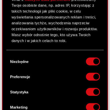
Twoje osobiste dane, np. adres IP, korzystając z
Projekty uchwał Zwyczajnego Walnego
PDF
takich technologii jak pliki cookie, w celu
Zgromadzenia Akcjonariuszy
wyświetlania spersonalizowanych reklam i treści,
analizowania tychże, wychodzenia naprzeciw
Pobierz załącznik
PDF
oczekiwaniom użytkowników i rozwoju produktów.
Masz wybór odnośnie tego, kto używa Twoich
danych i w jakich celach to robi.
Raport bieżący nr 34/2011
1 czerwca 2011
Jeśli wyrazisz na to zgodę, chcielibyśmy również:
Wybór
Gromadzić dane dotyczące Twojej
Ogłoszenie o zwołaniu Zwyczajnego
Niezbędne
zgody
PDF
lokalizacji geograficznej z dokładnością nawet
Walnego Zgromadzenia
do kilku metrów
Identyfikować Twoje urządzenie, aktywnie
Preferencje
analizując charakteryzującego je zbiory
Raport bieżący nr 33/2011
danych (fingerprinting, czyli wirtualny odcisk
palca)
Statystyka
31 maja 2011
Dowiedz się więcej odnośnie tego, jak Twoje
Podjęcie przez Zarząd Optimus S.A.
osobiste dane są przetwarzane oraz ustaw własne
PDF
uchwały w przedmiocie skierowania do
Marketing
preferencje w
sekcji szczegółów
. W Deklaracji