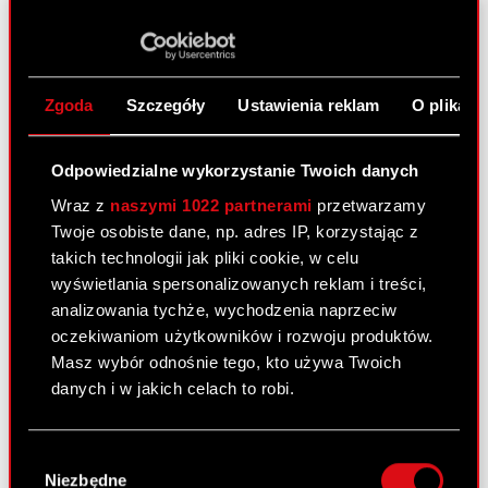
ESPI - RB 15/2025
PDF
Zgoda
Szczegóły
Ustawienia reklam
O plikach
Raport bieżący nr 14/2025
5 września 2025
Odpowiedzialne wykorzystanie Twoich danych
Temat: Rozpoczęcie skupu akcji własnych Spółki
Podstawa prawna: Art. 5 ust. 1 lit. a)
Wraz z
naszymi 1022 partnerami
przetwarzamy
Rozporządzenia Parlamentu Europejskiego i Rady
Twoje osobiste dane, np. adres IP, korzystając z
(UE) nr 596/2014 z dnia 16 kwietnia 2014 r. w
takich technologii jak pliki cookie, w celu
sprawie nadużyć na rynku (MAR) w…
Czytaj dalej
wyświetlania spersonalizowanych reklam i treści,
analizowania tychże, wychodzenia naprzeciw
oczekiwaniom użytkowników i rozwoju produktów.
ESPI - RB 14/2025
PDF
Masz wybór odnośnie tego, kto używa Twoich
danych i w jakich celach to robi.
Raport bieżący nr 13/2025
Jeśli wyrazisz na to zgodę, chcielibyśmy również:
Wybór
23 czerwca 2025
Gromadzić dane dotyczące Twojej
Niezbędne
zgody