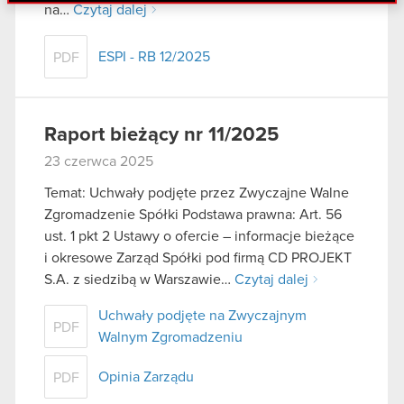
danymi otrzymanymi od Ciebie lub uzyskanymi
na…
Czytaj dalej
podczas korzystania z ich usług. Kontynuując
korzystanie z naszej witryny, zgadasz się na
ESPI - RB 12/2025
PDF
używanie plików cookie.
Raport bieżący nr 11/2025
23 czerwca 2025
Temat: Uchwały podjęte przez Zwyczajne Walne
Zgromadzenie Spółki Podstawa prawna: Art. 56
ust. 1 pkt 2 Ustawy o ofercie – informacje bieżące
i okresowe Zarząd Spółki pod firmą CD PROJEKT
S.A. z siedzibą w Warszawie…
Czytaj dalej
Uchwały podjęte na Zwyczajnym
PDF
Walnym Zgromadzeniu
Opinia Zarządu
PDF