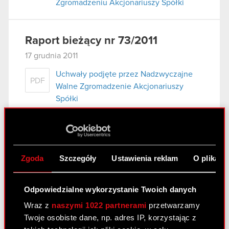
Zgromadzeniu Akcjonariuszy Spółki
Raport bieżący nr 73/2011
17 grudnia 2011
Uchwały podjęte przez Nadzwyczajne
PDF
Walne Zgromadzenie Akcjonariuszy
Spółki
Treść uchwał podjętych przez
PDF
Nadzwyczajne Walne Zgromadzenia
Akcjonariuszy Spółki
Zgoda
Szczegóły
Ustawienia reklam
O plikach
Raport bieżący nr 72/2011 –
Odpowiedzialne wykorzystanie Twoich danych
korekta
Wraz z
naszymi 1022 partnerami
przetwarzamy
16 grudnia 2011
Twoje osobiste dane, np. adres IP, korzystając z