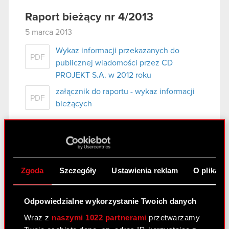
Raport bieżący nr 4/2013
5 marca 2013
Wykaz informacji przekazanych do
PDF
publicznej wiadomości przez CD
PROJEKT S.A. w 2012 roku
załącznik do raportu - wykaz informacji
PDF
bieżących
Raport bieżący nr 3/2013
5 marca 2013
Zgoda
Szczegóły
Ustawienia reklam
O plikach
Ujawnienie informacji dotyczących
PDF
prowadzonych negocjacji
Odpowiedzialne wykorzystanie Twoich danych
Wraz z
naszymi 1022 partnerami
przetwarzamy
Raport bieżący nr 2/2013