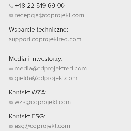
+48
22
519
69
00
recepcja@cdprojekt.com
Wsparcie techniczne:
support.cdprojektred.com
Media i inwestorzy:
media@cdprojektred.com
gielda@cdprojekt.com
Kontakt WZA:
wza@cdprojekt.com
Kontakt ESG:
esg@cdprojekt.com