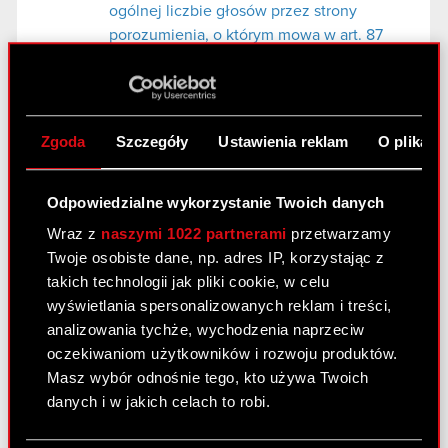
ogólnej liczbie głosów przez strony
porozumienia, o którym mowa w art. 87
ust 1 pkt. 5 ustawy z dnia 29 lipca 2005 r.
o ofercie publicznej
Załącznik - zawiadomienie
PDF
Zgoda
Szczegóły
Ustawienia reklam
O plikach
Odpowiedzialne wykorzystanie Twoich danych
Raport bieżący nr 16/2013
Wraz z
naszymi 1022 partnerami
przetwarzamy
29 maja 2013
Twoje osobiste dane, np. adres IP, korzystając z
Transakcje osób mających dostęp do
takich technologii jak pliki cookie, w celu
PDF
informacji poufnych
wyświetlania spersonalizowanych reklam i treści,
analizowania tychże, wychodzenia naprzeciw
oczekiwaniom użytkowników i rozwoju produktów.
Raport bieżący nr 15/2013
Masz wybór odnośnie tego, kto używa Twoich
danych i w jakich celach to robi.
23 maja 2013
Zawarcie umowy o kredyt odnawialny z