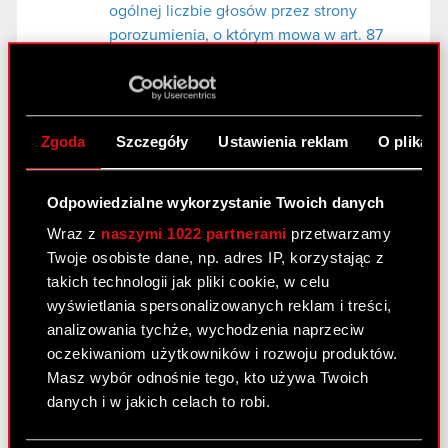
ogólnej liczbie głosów przez strony
porozumienia, o którym mowa w art. 87
ust 1 pkt. 5 ustawy z dnia 29 lipca 2005 r.
o ofercie publicznej
Załącznik - zawiadomienie
PDF
Zgoda
Szczegóły
Ustawienia reklam
O plikach
Odpowiedzialne wykorzystanie Twoich danych
Raport bieżący nr 16/2013
Wraz z
naszymi 1022 partnerami
przetwarzamy
29 maja 2013
Twoje osobiste dane, np. adres IP, korzystając z
Transakcje osób mających dostęp do
takich technologii jak pliki cookie, w celu
PDF
informacji poufnych
wyświetlania spersonalizowanych reklam i treści,
analizowania tychże, wychodzenia naprzeciw
oczekiwaniom użytkowników i rozwoju produktów.
Raport bieżący nr 15/2013
Masz wybór odnośnie tego, kto używa Twoich
danych i w jakich celach to robi.
23 maja 2013
Zawarcie umowy o kredyt odnawialny z