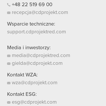
+48
22
519
69
00
recepcja@cdprojekt.com
Wsparcie techniczne:
support.cdprojektred.com
Media i inwestorzy:
media@cdprojektred.com
gielda@cdprojekt.com
Kontakt WZA:
wza@cdprojekt.com
Kontakt ESG:
esg@cdprojekt.com