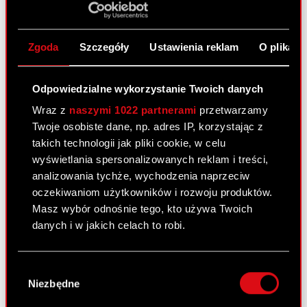
29 lipca 2020
Temat: Rozpoczęcie skupu akcji własnych Spółki
Zgoda
Szczegóły
Ustawienia reklam
O plikach
Podstawa prawna: Art. 17 ust. 1 MAR – informacje
poufne Zarząd CD PROJEKT S.A. z siedzibą w
Odpowiedzialne wykorzystanie Twoich danych
Warszawie (dalej: „Spółka”) informuje, iż podjął w
dniu dzisiejszym decyzję w sprawie…
Czytaj dalej
Wraz z
naszymi 1022 partnerami
przetwarzamy
Twoje osobiste dane, np. adres IP, korzystając z
Rozpoczęcie skupu akcji własnych
takich technologii jak pliki cookie, w celu
PDF
Spółki
wyświetlania spersonalizowanych reklam i treści,
analizowania tychże, wychodzenia naprzeciw
oczekiwaniom użytkowników i rozwoju produktów.
Raport bieżący nr 11/2020
Masz wybór odnośnie tego, kto używa Twoich
28 lipca 2020
danych i w jakich celach to robi.
Temat: Akcjonariusze posiadający co najmniej 5%
Jeśli wyrazisz na to zgodę, chcielibyśmy również:
głosów na Zwyczajnym Walnym Zgromadzeniu
Wybór
Gromadzić dane dotyczące Twojej
Akcjonariuszy Spółki. Podstawa prawna: 70 pkt 3
Niezbędne
zgody
lokalizacji geograficznej z dokładnością nawet
Ustawy o ofercie – WZA lista powyżej 5 % Zarząd
do kilku metrów