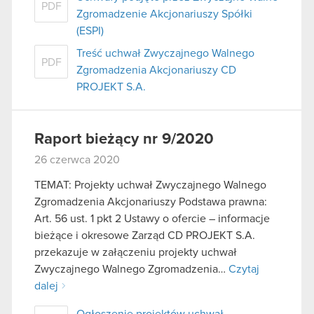
podczas korzystania z ich usług. Kontynuując
PDF
Zgromadzenie Akcjonariuszy Spółki
korzystanie z naszej witryny, zgadasz się na
(ESPI)
używanie plików cookie.
Treść uchwał Zwyczajnego Walnego
PDF
Zgromadzenia Akcjonariuszy CD
PROJEKT S.A.
Raport bieżący nr 9/2020
26 czerwca 2020
TEMAT: Projekty uchwał Zwyczajnego Walnego
Zgromadzenia Akcjonariuszy Podstawa prawna:
Art. 56 ust. 1 pkt 2 Ustawy o ofercie – informacje
bieżące i okresowe Zarząd CD PROJEKT S.A.
przekazuje w załączeniu projekty uchwał
Zwyczajnego Walnego Zgromadzenia…
Czytaj
dalej
Ogłoszenie projektów uchwał