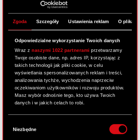
29 lipca 2020
Temat: Rozpoczęcie skupu akcji własnych Spółki
Zgoda
Szczegóły
Ustawienia reklam
O plikach
Podstawa prawna: Art. 17 ust. 1 MAR – informacje
poufne Zarząd CD PROJEKT S.A. z siedzibą w
Odpowiedzialne wykorzystanie Twoich danych
Warszawie (dalej: „Spółka”) informuje, iż podjął w
dniu dzisiejszym decyzję w sprawie…
Czytaj dalej
Wraz z
naszymi 1022 partnerami
przetwarzamy
Twoje osobiste dane, np. adres IP, korzystając z
Rozpoczęcie skupu akcji własnych
takich technologii jak pliki cookie, w celu
PDF
Spółki
wyświetlania spersonalizowanych reklam i treści,
analizowania tychże, wychodzenia naprzeciw
oczekiwaniom użytkowników i rozwoju produktów.
Raport bieżący nr 11/2020
Masz wybór odnośnie tego, kto używa Twoich
28 lipca 2020
danych i w jakich celach to robi.
Temat: Akcjonariusze posiadający co najmniej 5%
Jeśli wyrazisz na to zgodę, chcielibyśmy również:
głosów na Zwyczajnym Walnym Zgromadzeniu
Wybór
Gromadzić dane dotyczące Twojej
Akcjonariuszy Spółki. Podstawa prawna: 70 pkt 3
Niezbędne
zgody
lokalizacji geograficznej z dokładnością nawet
Ustawy o ofercie – WZA lista powyżej 5 % Zarząd
do kilku metrów