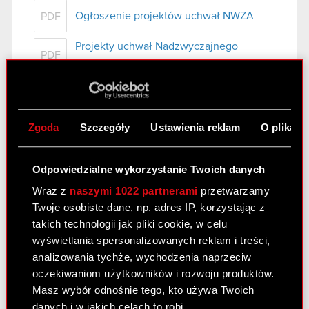
Ogłoszenie projektów uchwał NWZA
PDF
Projekty uchwał Nadzwyczajnego
PDF
Walnego Zgromadzenia akcjonariuszy
Spółki zwołanego na dzień 22 września
2020
Zgoda
Szczegóły
Ustawienia reklam
O plikach
Raport bieżący nr 26/2020
27 sierpnia 2020
Odpowiedzialne wykorzystanie Twoich danych
Wraz z
naszymi 1022 partnerami
przetwarzamy
Temat: Ogłoszenie o zwołaniu Nadzwyczajnego
Twoje osobiste dane, np. adres IP, korzystając z
Walnego Zgromadzenia Podstawa prawna: art. 56
takich technologii jak pliki cookie, w celu
ust. 1 pkt 2 ustawy o ofercie – informacje bieżące
wyświetlania spersonalizowanych reklam i treści,
i okresowe Zarząd CD PROJEKT Spółka Akcyjna
analizowania tychże, wychodzenia naprzeciw
(„Spółka”) na podstawie art. 399 § 1…
Czytaj dalej
oczekiwaniom użytkowników i rozwoju produktów.
Zwołanie Nadzwyczajnego Walnego
Masz wybór odnośnie tego, kto używa Twoich
PDF
Zgromadzenia Akcjonariuszy
danych i w jakich celach to robi.