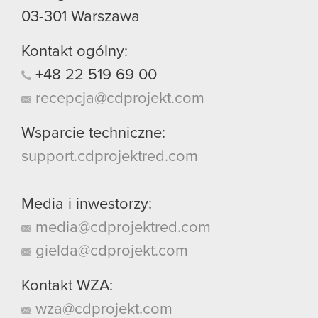
03-301
Warszawa
Kontakt ogólny:
+48
22
519
69
00
recepcja@cdprojekt.com
Wsparcie techniczne:
support.cdprojektred.com
Media i inwestorzy:
media@cdprojektred.com
gielda@cdprojekt.com
Kontakt WZA:
wza@cdprojekt.com