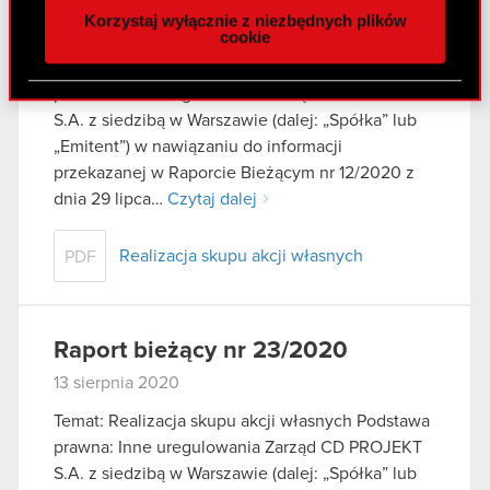
Korzystaj wyłącznie z niezbędnych plików
z naszej witryny, udostępniamy partnerom
14 sierpnia 2020
cookie
społecznościowym, reklamowym i analitycznym.
Temat: Realizacja skupu akcji własnych Podstawa
Partnerzy mogą połączyć te informacje z innymi
prawna: Inne uregulowania Zarząd CD PROJEKT
danymi otrzymanymi od Ciebie lub uzyskanymi
S.A. z siedzibą w Warszawie (dalej: „Spółka” lub
podczas korzystania z ich usług. Kontynuując
„Emitent”) w nawiązaniu do informacji
korzystanie z naszej witryny, zgadasz się na
przekazanej w Raporcie Bieżącym nr 12/2020 z
używanie plików cookie.
dnia 29 lipca…
Czytaj dalej
Realizacja skupu akcji własnych
PDF
Raport bieżący nr 23/2020
13 sierpnia 2020
Temat: Realizacja skupu akcji własnych Podstawa
prawna: Inne uregulowania Zarząd CD PROJEKT
S.A. z siedzibą w Warszawie (dalej: „Spółka” lub