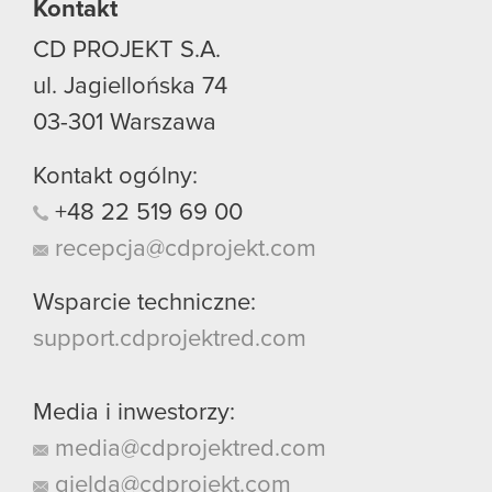
Kontakt
CD PROJEKT S.A.
ul. Jagiellońska 74
03-301
Warszawa
Kontakt ogólny:
+48
22
519
69
00
recepcja@cdprojekt.com
Wsparcie techniczne:
support.cdprojektred.com
Media i inwestorzy:
media@cdprojektred.com
gielda@cdprojekt.com