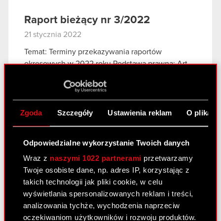
Raport bieżący nr 3/2022
21 stycznia 2022
Temat: Terminy przekazywania raportów
okresowych w 2022 roku Podstawa prawna: Art.
56 ust. 1 pkt 2 Ustawy o ofercie – informacje
bieżące i okresowe Zarząd CD PROJEKT S.A. z
siedzibą w Warszawie, przy ul. Jagiellońskiej…
Czytaj dalej
Zgoda
Szczegóły
Ustawienia reklam
O plikach
Odpowiedzialne wykorzystanie Twoich danych
Raport bieżący nr 2/2022
Wraz z
naszymi 1022 partnerami
przetwarzamy
11 stycznia 2022
Twoje osobiste dane, np. adres IP, korzystając z
Temat: Aktualizacja informacji dotyczącej pozwu
takich technologii jak pliki cookie, w celu
zbiorowego w USA Podstawa prawna: Art. 17 MAR
wyświetlania spersonalizowanych reklam i treści,
– Informacje poufne W nawiązaniu do raportu
analizowania tychże, wychodzenia naprzeciw
bieżącego nr 45/2021 z 16 grudnia 2021 roku,
oczekiwaniom użytkowników i rozwoju produktów.