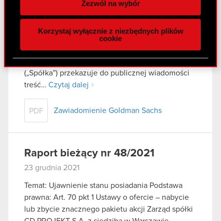
Zezwól na wybór
29 grudnia 2021
funkcje społecznościowe i analizować ruch w
naszej witrynie. Informacje o tym, jak korzystasz
Temat: Ujawnienie stanu posiadania Podstawa
Korzystaj wyłącznie z niezbędnych plików
z naszej witryny, udostępniamy partnerom
prawna: Art. 70 pkt 1 Ustawy o ofercie – nabycie
cookie
społecznościowym, reklamowym i analitycznym.
lub zbycie znacznego pakietu akcji Zarząd spółki
Partnerzy mogą połączyć te informacje z innymi
CD PROJEKT S.A. z siedzibą w Warszawie
danymi otrzymanymi od Ciebie lub uzyskanymi
(„Spółka”) przekazuje do publicznej wiadomości
podczas korzystania z ich usług. Kontynuując
treść…
Czytaj dalej
korzystanie z naszej witryny, zgadasz się na
używanie plików cookie.
Zawiadomienie Goldman Sachs
PDF
Raport bieżący nr 48/2021
23 grudnia 2021
Temat: Ujawnienie stanu posiadania Podstawa
prawna: Art. 70 pkt 1 Ustawy o ofercie – nabycie
lub zbycie znacznego pakietu akcji Zarząd spółki
CD PROJEKT S.A. z siedzibą w Warszawie