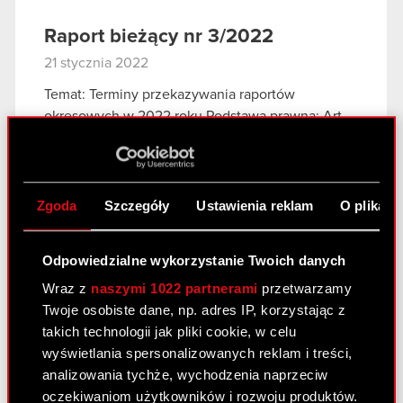
Raport bieżący nr 3/2022
21 stycznia 2022
Temat: Terminy przekazywania raportów
okresowych w 2022 roku Podstawa prawna: Art.
56 ust. 1 pkt 2 Ustawy o ofercie – informacje
bieżące i okresowe Zarząd CD PROJEKT S.A. z
siedzibą w Warszawie, przy ul. Jagiellońskiej…
Czytaj dalej
Zgoda
Szczegóły
Ustawienia reklam
O plikach
Odpowiedzialne wykorzystanie Twoich danych
Raport bieżący nr 2/2022
Wraz z
naszymi 1022 partnerami
przetwarzamy
11 stycznia 2022
Twoje osobiste dane, np. adres IP, korzystając z
Temat: Aktualizacja informacji dotyczącej pozwu
takich technologii jak pliki cookie, w celu
zbiorowego w USA Podstawa prawna: Art. 17 MAR
wyświetlania spersonalizowanych reklam i treści,
– Informacje poufne W nawiązaniu do raportu
analizowania tychże, wychodzenia naprzeciw
bieżącego nr 45/2021 z 16 grudnia 2021 roku,
oczekiwaniom użytkowników i rozwoju produktów.