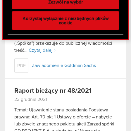
Zezwól na wybór
29 grudnia 2021
funkcje społecznościowe i analizować ruch w
naszej witrynie. Informacje o tym, jak korzystasz
Temat: Ujawnienie stanu posiadania Podstawa
Korzystaj wyłącznie z niezbędnych plików
z naszej witryny, udostępniamy partnerom
prawna: Art. 70 pkt 1 Ustawy o ofercie – nabycie
cookie
społecznościowym, reklamowym i analitycznym.
lub zbycie znacznego pakietu akcji Zarząd spółki
Partnerzy mogą połączyć te informacje z innymi
CD PROJEKT S.A. z siedzibą w Warszawie
danymi otrzymanymi od Ciebie lub uzyskanymi
(„Spółka”) przekazuje do publicznej wiadomości
podczas korzystania z ich usług. Kontynuując
treść…
Czytaj dalej
korzystanie z naszej witryny, zgadasz się na
używanie plików cookie.
Zawiadomienie Goldman Sachs
PDF
Raport bieżący nr 48/2021
23 grudnia 2021
Temat: Ujawnienie stanu posiadania Podstawa
prawna: Art. 70 pkt 1 Ustawy o ofercie – nabycie
lub zbycie znacznego pakietu akcji Zarząd spółki
CD PROJEKT S.A. z siedzibą w Warszawie