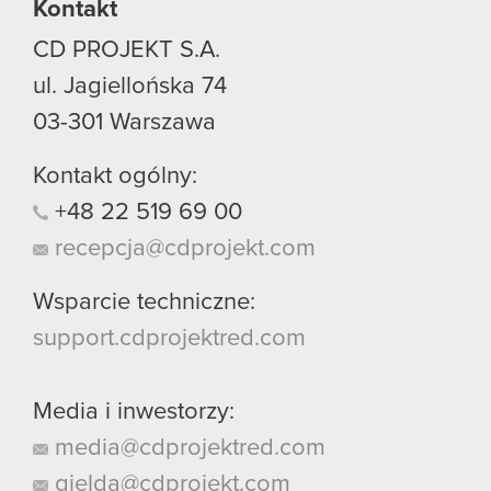
Kontakt
CD PROJEKT S.A.
ul. Jagiellońska 74
03-301
Warszawa
Kontakt ogólny:
+48
22
519
69
00
recepcja@cdprojekt.com
Wsparcie techniczne:
support.cdprojektred.com
Media i inwestorzy:
media@cdprojektred.com
gielda@cdprojekt.com