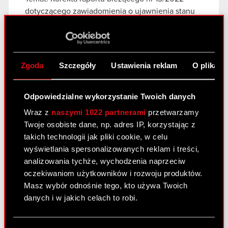
dotyczącego zawiadomienia o ujawnienia stanu
posiadania Podstawa prawna: Art. 70 pkt 1 Ustawy
o ofercie – nabycie lub zbycie znacznego pakietu
akcji Zarząd CD PROJEKT S.A. z siedzibą w…
Czytaj dalej
Zgoda
Szczegóły
Ustawienia reklam
O plikach
Zawiadomienie - 2 maja 2022 K
PDF
Odpowiedzialne wykorzystanie Twoich danych
Wraz z
naszymi 1022 partnerami
przetwarzamy
Twoje osobiste dane, np. adres IP, korzystając z
Raport bieżący nr 13/2022
takich technologii jak pliki cookie, w celu
5 maja 2022
wyświetlania spersonalizowanych reklam i treści,
analizowania tychże, wychodzenia naprzeciw
Temat: Ujawnienie stanu posiadania Podstawa
oczekiwaniom użytkowników i rozwoju produktów.
prawna: Art. 70 pkt 1 Ustawy o ofercie – nabycie
Masz wybór odnośnie tego, kto używa Twoich
lub zbycie znacznego pakietu akcji Zarząd spółki
danych i w jakich celach to robi.
CD PROJEKT S.A. z siedzibą w Warszawie
(„Spółka”) przekazuje do publicznej wiadomości
Jeśli wyrazisz na to zgodę, chcielibyśmy również:
treść…
Czytaj dalej