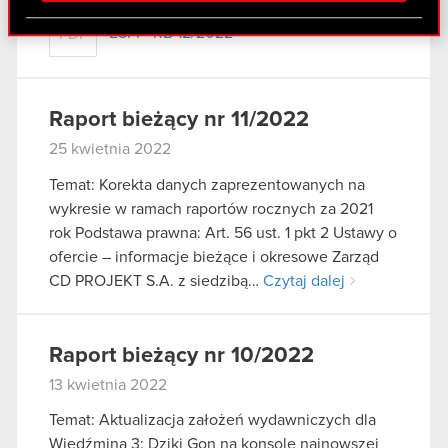
Partnerzy mogą połączyć te informacje z innymi
ESPI - RB 12/2022
PDF
danymi otrzymanymi od Ciebie lub uzyskanymi
podczas korzystania z ich usług. Kontynuując
korzystanie z naszej witryny, zgadasz się na
używanie plików cookie.
Raport bieżący nr 11/2022
25 kwietnia 2022
Temat: Korekta danych zaprezentowanych na
wykresie w ramach raportów rocznych za 2021
rok Podstawa prawna: Art. 56 ust. 1 pkt 2 Ustawy o
ofercie – informacje bieżące i okresowe Zarząd
CD PROJEKT S.A. z siedzibą…
Czytaj dalej
Raport bieżący nr 10/2022
13 kwietnia 2022
Temat: Aktualizacja założeń wydawniczych dla
Wiedźmina 3: Dziki Gon na konsole najnowszej