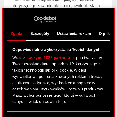
dotyczącego zawiadomienia o ujawnienia stanu
posiadania Podstawa prawna: Art. 70 pkt 1 Ustawy
o ofercie – nabycie lub zbycie znacznego pakietu
akcji Zarząd CD PROJEKT S.A. z siedzibą w…
Czytaj dalej
Zgoda
Szczegóły
Ustawienia reklam
O plikach
Zawiadomienie - 2 maja 2022 K
PDF
Odpowiedzialne wykorzystanie Twoich danych
Wraz z
naszymi 1022 partnerami
przetwarzamy
Twoje osobiste dane, np. adres IP, korzystając z
Raport bieżący nr 13/2022
takich technologii jak pliki cookie, w celu
5 maja 2022
wyświetlania spersonalizowanych reklam i treści,
analizowania tychże, wychodzenia naprzeciw
Temat: Ujawnienie stanu posiadania Podstawa
oczekiwaniom użytkowników i rozwoju produktów.
prawna: Art. 70 pkt 1 Ustawy o ofercie – nabycie
Masz wybór odnośnie tego, kto używa Twoich
lub zbycie znacznego pakietu akcji Zarząd spółki
danych i w jakich celach to robi.
CD PROJEKT S.A. z siedzibą w Warszawie
(„Spółka”) przekazuje do publicznej wiadomości
Jeśli wyrazisz na to zgodę, chcielibyśmy również:
treść…
Czytaj dalej