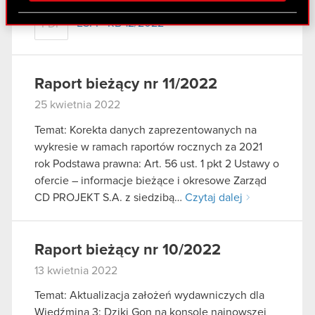
Partnerzy mogą połączyć te informacje z innymi
ESPI - RB 12/2022
PDF
danymi otrzymanymi od Ciebie lub uzyskanymi
podczas korzystania z ich usług. Kontynuując
korzystanie z naszej witryny, zgadasz się na
używanie plików cookie.
Raport bieżący nr 11/2022
25 kwietnia 2022
Temat: Korekta danych zaprezentowanych na
wykresie w ramach raportów rocznych za 2021
rok Podstawa prawna: Art. 56 ust. 1 pkt 2 Ustawy o
ofercie – informacje bieżące i okresowe Zarząd
CD PROJEKT S.A. z siedzibą…
Czytaj dalej
Raport bieżący nr 10/2022
13 kwietnia 2022
Temat: Aktualizacja założeń wydawniczych dla
Wiedźmina 3: Dziki Gon na konsole najnowszej