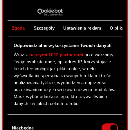
ESPI - RB 15/2025
PDF
Zgoda
Szczegóły
Ustawienia reklam
O plikach
Raport bieżący nr 14/2025
5 września 2025
Odpowiedzialne wykorzystanie Twoich danych
Temat: Rozpoczęcie skupu akcji własnych Spółki
Podstawa prawna: Art. 5 ust. 1 lit. a)
Wraz z
naszymi 1022 partnerami
przetwarzamy
Rozporządzenia Parlamentu Europejskiego i Rady
Twoje osobiste dane, np. adres IP, korzystając z
(UE) nr 596/2014 z dnia 16 kwietnia 2014 r. w
takich technologii jak pliki cookie, w celu
sprawie nadużyć na rynku (MAR) w…
Czytaj dalej
wyświetlania spersonalizowanych reklam i treści,
analizowania tychże, wychodzenia naprzeciw
oczekiwaniom użytkowników i rozwoju produktów.
ESPI - RB 14/2025
PDF
Masz wybór odnośnie tego, kto używa Twoich
danych i w jakich celach to robi.
Raport bieżący nr 13/2025
Jeśli wyrazisz na to zgodę, chcielibyśmy również:
Wybór
23 czerwca 2025
Gromadzić dane dotyczące Twojej
Niezbędne
zgody