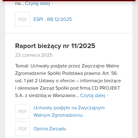
danymi otrzymanymi od Ciebie lub uzyskanymi
na…
Czytaj dalej
podczas korzystania z ich usług. Kontynuując
korzystanie z naszej witryny, zgadasz się na
ESPI - RB 12/2025
PDF
używanie plików cookie.
Raport bieżący nr 11/2025
23 czerwca 2025
Temat: Uchwały podjęte przez Zwyczajne Walne
Zgromadzenie Spółki Podstawa prawna: Art. 56
ust. 1 pkt 2 Ustawy o ofercie – informacje bieżące
i okresowe Zarząd Spółki pod firmą CD PROJEKT
S.A. z siedzibą w Warszawie…
Czytaj dalej
Uchwały podjęte na Zwyczajnym
PDF
Walnym Zgromadzeniu
Opinia Zarządu
PDF