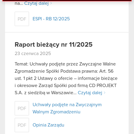
danymi otrzymanymi od Ciebie lub uzyskanymi
na…
Czytaj dalej
podczas korzystania z ich usług. Kontynuując
korzystanie z naszej witryny, zgadasz się na
ESPI - RB 12/2025
PDF
używanie plików cookie.
Raport bieżący nr 11/2025
23 czerwca 2025
Temat: Uchwały podjęte przez Zwyczajne Walne
Zgromadzenie Spółki Podstawa prawna: Art. 56
ust. 1 pkt 2 Ustawy o ofercie – informacje bieżące
i okresowe Zarząd Spółki pod firmą CD PROJEKT
S.A. z siedzibą w Warszawie…
Czytaj dalej
Uchwały podjęte na Zwyczajnym
PDF
Walnym Zgromadzeniu
Opinia Zarządu
PDF