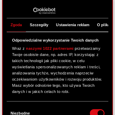
ESPI - RB 15/2025
PDF
Zgoda
Szczegóły
Ustawienia reklam
O plikach
Raport bieżący nr 14/2025
5 września 2025
Odpowiedzialne wykorzystanie Twoich danych
Temat: Rozpoczęcie skupu akcji własnych Spółki
Podstawa prawna: Art. 5 ust. 1 lit. a)
Wraz z
naszymi 1022 partnerami
przetwarzamy
Rozporządzenia Parlamentu Europejskiego i Rady
Twoje osobiste dane, np. adres IP, korzystając z
(UE) nr 596/2014 z dnia 16 kwietnia 2014 r. w
takich technologii jak pliki cookie, w celu
sprawie nadużyć na rynku (MAR) w…
Czytaj dalej
wyświetlania spersonalizowanych reklam i treści,
analizowania tychże, wychodzenia naprzeciw
oczekiwaniom użytkowników i rozwoju produktów.
ESPI - RB 14/2025
PDF
Masz wybór odnośnie tego, kto używa Twoich
danych i w jakich celach to robi.
Raport bieżący nr 13/2025
Jeśli wyrazisz na to zgodę, chcielibyśmy również:
Wybór
23 czerwca 2025
Gromadzić dane dotyczące Twojej
Niezbędne
zgody