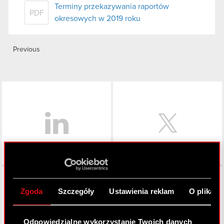
Terminy przekazywania raportów
PDF
okresowych w 2019 roku
Previous
LinkedIn
Facebook
Zgoda
Szczegóły
Ustawienia reklam
O plikach
Odpowiedzialne wykorzystanie Twoich danych