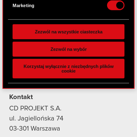
osobiste dane są przetwarzane oraz ustaw własne
Marketing
preferencje w
sekcji szczegółów
. W Deklaracji
Produkty
plików cookie możesz zmienić lub wycofać swoją
zgodę w dowolnej chwili.
Cyberpunk 2077: Widmo Wolności
Zezwól na wszystkie ciasteczka
Cyberpunk 2077
Wykorzystujemy pliki cookie do
spersonalizowania treści i reklam, aby oferować
Wiedźmin 3: Dziki Gon
Zezwól na wybór
funkcje społecznościowe i analizować ruch w
Wiedźmin 2: Zabójcy Królów
naszej witrynie. Informacje o tym, jak korzystasz
Korzystaj wyłącznie z niezbędnych plików
z naszej witryny, udostępniamy partnerom
Wiedźmin
cookie
społecznościowym, reklamowym i analitycznym.
GWINT: Wiedźmińska Gra Karciana
Partnerzy mogą połączyć te informacje z innymi
danymi otrzymanymi od Ciebie lub uzyskanymi
Kontakt
podczas korzystania z ich usług. Kontynuując
korzystanie z naszej witryny, zgadasz się na
CD PROJEKT S.A.
używanie plików cookie.
ul. Jagiellońska 74
03-301
Warszawa