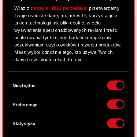
Wraz z
naszymi 1022 partnerami
przetwarzamy
Twoje osobiste dane, np. adres IP, korzystając z
takich technologii jak pliki cookie, w celu
wyświetlania spersonalizowanych reklam i treści,
analizowania tychże, wychodzenia naprzeciw
O CD PROJEKT
oczekiwaniom użytkowników i rozwoju produktów.
Masz wybór odnośnie tego, kto używa Twoich
Grupa Kapitałowa
danych i w jakich celach to robi.
Nasz biznes
Jeśli wyrazisz na to zgodę, chcielibyśmy również:
Inwestorzy
Wybór
Gromadzić dane dotyczące Twojej
Niezbędne
zgody
Zrównoważony rozwój
lokalizacji geograficznej z dokładnością nawet
do kilku metrów
Media
Identyfikować Twoje urządzenie, aktywnie
Preferencje
analizując charakteryzującego je zbiory
Kariera
danych (fingerprinting, czyli wirtualny odcisk
Kontakt
palca)
Statystyka
Dowiedz się więcej odnośnie tego, jak Twoje
Szukaj