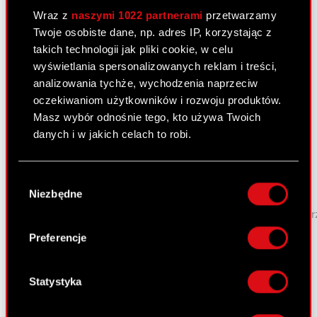
Transkrypt audio webcastu Grupy CD
PDF
Wraz z
naszymi 1022 partnerami
przetwarzamy
PROJEKT - wyniki Q3 2019
Twoje osobiste dane, np. adres IP, korzystając z
takich technologii jak pliki cookie, w celu
Podstawowe dane finansowe - Q3 2019
XLSX
wyświetlania spersonalizowanych reklam i treści,
analizowania tychże, wychodzenia naprzeciw
Informacja prasowa - wyniki Q3 2019
PDF
oczekiwaniom użytkowników i rozwoju produktów.
Masz wybór odnośnie tego, kto używa Twoich
danych i w jakich celach to robi.
Skonsolidowany raport kwartalny
Jeśli wyrazisz na to zgodę, chcielibyśmy również:
– 3 kw. 2019
Wybór
Gromadzić dane dotyczące Twojej
21 listopada 2019
Niezbędne
zgody
lokalizacji geograficznej z dokładnością nawet
|
grupy
kwartalny
kwartał
raport
skonsolidowany
tr
do kilku metrów
Identyfikować Twoje urządzenie, aktywnie
Preferencje
Skonsolidowany raport za 3 kw. 2019 r.
PDF
analizując charakteryzującego je zbiory
ESPI
danych (fingerprinting, czyli wirtualny odcisk
Sprawozdanie finansowe Grupy
palca)
Statystyka
PDF
Kapitałowej CD PROJEKT za III kwartał
Dowiedz się więcej odnośnie tego, jak Twoje
2019 r.
osobiste dane są przetwarzane oraz ustaw własne