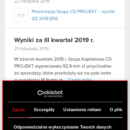
22 listopada 2019
Prezentacja Grupy CD PROJEKT – wyniki
PDF
Q3 2019 [EN]
Wyniki za III kwartał 2019 r.
21 listopada 2019
W trzecim kwartale 2019 r. Grupa Kapitałowa CD
PROJEKT wypracowała 92,9 mln zł przychodów
ze sprzedaży, które przełożyły się na zysk netto
w wysokości 14,9 mln zł….
Czytaj dalej
Sprawozdanie finansowe Grupy
PDF
Kapitałowej CD PROJEKT za III kwartał
2019 r.
Zgoda
Szczegóły
Ustawienia reklam
O plikach
Prezentacja Grupy CD PROJEKT – wyniki
PDF
Q3 2019 [EN]
Odpowiedzialne wykorzystanie Twoich danych