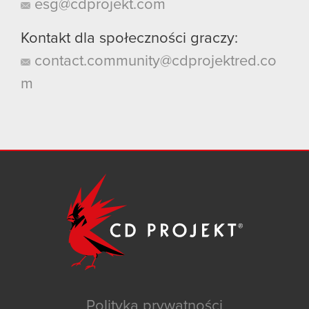
esg@cdprojekt.com
Kontakt dla społeczności graczy:
contact.community@cdprojektred.co
m
Polityka prywatności