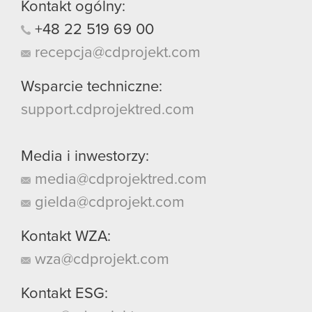
Kontakt ogólny:
+48
22
519
69
00
recepcja@cdprojekt.com
Wsparcie techniczne:
support.cdprojektred.com
Media i inwestorzy:
media@cdprojektred.com
gielda@cdprojekt.com
Kontakt WZA:
wza@cdprojekt.com
Kontakt ESG: