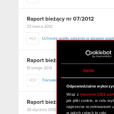
Raport bieżący nr 07/2012
23 marca 2012
Uchwała spółki zależnej w sprawie wypł
PDF
Raport bieżący nr 06/2012
15 lutego 2012
Zgoda
Transakcje osób mających dostęp do inf
PDF
Odpowiedzialne wykorzys
Wraz z
naszymi 1022 par
jak pliki cookie, w celu w
Raport bieżący nr 05/2012
naprzeciw oczekiwaniom u
26 stycznia 2012
w jakich celach to robi.