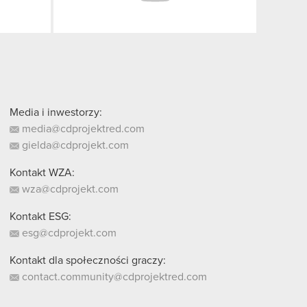
Media i inwestorzy:
media@cdprojektred.com
gielda@cdprojekt.com
Kontakt WZA:
wza@cdprojekt.com
Kontakt ESG:
esg@cdprojekt.com
Kontakt dla społeczności graczy:
contact.community@cdprojektred.com