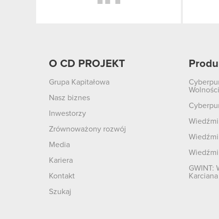
O CD PROJEKT
Produ
Grupa Kapitałowa
Cyberpu
Wolnośc
Nasz biznes
Cyberpu
Inwestorzy
Wiedźmin
Zrównoważony rozwój
Wiedźmin
Media
Wiedźmi
Kariera
GWINT: 
Kontakt
Karciana
Szukaj