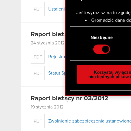
Ustalenie daty premiery gry „Wiedźmin 
PDF
Jeśli wyrazisz na to zgodę
Gromadzić dane dot
Identyfikować Twoje
Wybór
czyli wirtualny odcisk 
Raport bieżący nr 04/2012
zgody
Niezbędne
Dowiedz się więcej odnośn
24 stycznia 2012
szczegółów
. W Deklaracj
Rejestracja przez Sąd warunkowego podw
PDF
Wykorzystujemy pliki cook
analizować ruch w naszej w
Korzystaj wyłączn
Statut Spółki - tekst jednolity
PDF
społecznościowym, reklam
niezbędnych plików 
otrzymanymi od Ciebie lub
zgadasz się na używanie p
Raport bieżący nr 03/2012
19 stycznia 2012
Zwolnienie zabezpieczenia ustanowio
PDF