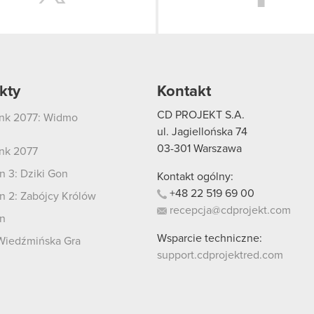
kty
Kontakt
CD PROJEKT S.A.
nk 2077: Widmo
i
ul. Jagiellońska 74
03-301
Warszawa
nk 2077
 3: Dziki Gon
Kontakt ogólny:
+48
22
519
69
00
 2: Zabójcy Królów
recepcja@cdprojekt.com
n
Wsparcie techniczne:
Wiedźmińska Gra
support.cdprojektred.com