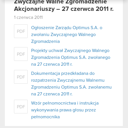
danymi otrzymanymi od Ciebie lub uzyskanymi
Zwyczajne Walne Zgromadzenie
podczas korzystania z ich usług. Kontynuując
Akcjonariuszy – 27 czerwca 2011 r.
korzystanie z naszej witryny, zgadasz się na
1 czerwca 2011
używanie plików cookie.
Ogłoszenie Zarządu Optimus S.A. o
PDF
zwołaniu Zwyczajnego Walnego
Zgromadzenia
Projekty uchwał Zwyczajnego Walnego
PDF
Zgromadzenia Optimus S.A. zwołanego
na 27 czerwca 2011 r.
Dokumentacja przedkładana do
PDF
rozpatrzenia Zwyczajnemu Walnemu
Zgromadzeniu Optimus S.A. zwołanemu
na 27 czerwca 2011 r.
Wzór pełnomocnictwa i instrukcja
PDF
wykonywania prawa głosu przez
pełnomocnika