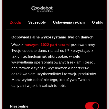
30 czerwca 2011
Zawarcie znaczącej umowy przez
PDF
podmiot zależny
Zgoda
Szczegóły
Ustawienia reklam
O plikach
Raport bieżący nr 40/2011
Odpowiedzialne wykorzystanie Twoich danych
28 czerwca 2011
Wraz z
naszymi 1022 partnerami
przetwarzamy
Twoje osobiste dane, np. adres IP, korzystając z
Akcjonariusze posiadający co najmniej
PDF
takich technologii jak pliki cookie, w celu
5% głosów na Zwyczajnym Walnym
wyświetlania spersonalizowanych reklam i treści,
Zgromadzeniu Akcjonariuszy Spółki.
analizowania tychże, wychodzenia naprzeciw
oczekiwaniom użytkowników i rozwoju produktów.
Masz wybór odnośnie tego, kto używa Twoich
Raport bieżący nr 39/2011
danych i w jakich celach to robi.
28 czerwca 2011
Uchwały podjęte przez Zwyczajne Walne
Jeśli wyrazisz na to zgodę, chcielibyśmy również:
PDF
Wybór
Zgromadzenie Akcjonariuszy Spółki
Gromadzić dane dotyczące Twojej
Niezbędne
zgody