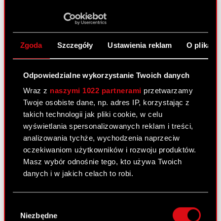
30 czerwca 2011
Zawarcie znaczącej umowy przez
PDF
podmiot zależny
Zgoda
Szczegóły
Ustawienia reklam
O plikach
Raport bieżący nr 40/2011
Odpowiedzialne wykorzystanie Twoich danych
28 czerwca 2011
Wraz z
naszymi 1022 partnerami
przetwarzamy
Twoje osobiste dane, np. adres IP, korzystając z
Akcjonariusze posiadający co najmniej
PDF
takich technologii jak pliki cookie, w celu
5% głosów na Zwyczajnym Walnym
wyświetlania spersonalizowanych reklam i treści,
Zgromadzeniu Akcjonariuszy Spółki.
analizowania tychże, wychodzenia naprzeciw
oczekiwaniom użytkowników i rozwoju produktów.
Masz wybór odnośnie tego, kto używa Twoich
Raport bieżący nr 39/2011
danych i w jakich celach to robi.
28 czerwca 2011
Uchwały podjęte przez Zwyczajne Walne
Jeśli wyrazisz na to zgodę, chcielibyśmy również:
PDF
Wybór
Zgromadzenie Akcjonariuszy Spółki
Gromadzić dane dotyczące Twojej
Niezbędne
zgody