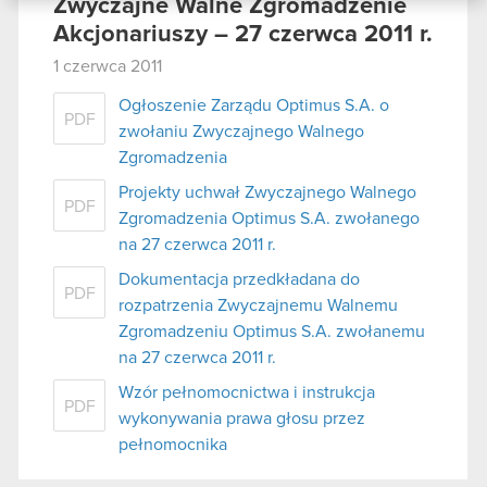
danymi otrzymanymi od Ciebie lub uzyskanymi
Zwyczajne Walne Zgromadzenie
podczas korzystania z ich usług. Kontynuując
Akcjonariuszy – 27 czerwca 2011 r.
korzystanie z naszej witryny, zgadasz się na
1 czerwca 2011
używanie plików cookie.
Ogłoszenie Zarządu Optimus S.A. o
PDF
zwołaniu Zwyczajnego Walnego
Zgromadzenia
Projekty uchwał Zwyczajnego Walnego
PDF
Zgromadzenia Optimus S.A. zwołanego
na 27 czerwca 2011 r.
Dokumentacja przedkładana do
PDF
rozpatrzenia Zwyczajnemu Walnemu
Zgromadzeniu Optimus S.A. zwołanemu
na 27 czerwca 2011 r.
Wzór pełnomocnictwa i instrukcja
PDF
wykonywania prawa głosu przez
pełnomocnika