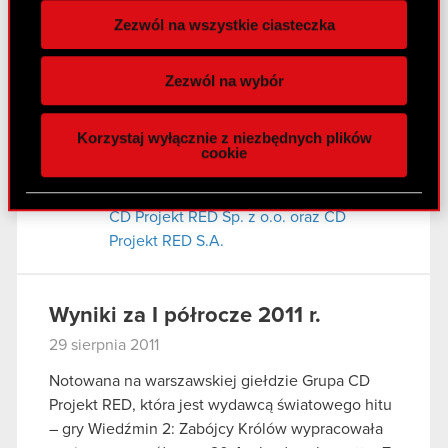
zależnej
Zezwól na wszystkie ciasteczka
Wykorzystujemy pliki cookie do
spersonalizowania treści i reklam, aby oferować
Raport bieżący nr 58/2011
Zezwól na wybór
funkcje społecznościowe i analizować ruch w
31 sierpnia 2011
naszej witrynie. Informacje o tym, jak korzystasz
Korzystaj wyłącznie z niezbędnych plików
z naszej witryny, udostępniamy partnerom
Udzielenie rekomendacji przez Zarząd
cookie
PDF
społecznościowym, reklamowym i analitycznym.
CD Projekt RED S.A. w przedmiocie
Partnerzy mogą połączyć te informacje z innymi
podjęcia uchwały w sprawie połączenia
danymi otrzymanymi od Ciebie lub uzyskanymi
CD Projekt RED Sp. z o.o. oraz CD
podczas korzystania z ich usług. Kontynuując
Projekt RED S.A.
korzystanie z naszej witryny, zgadasz się na
używanie plików cookie.
Wyniki za I półrocze 2011 r.
29 sierpnia 2011
Notowana na warszawskiej giełdzie Grupa CD
Projekt RED, która jest wydawcą światowego hitu
– gry Wiedźmin 2: Zabójcy Królów wypracowała