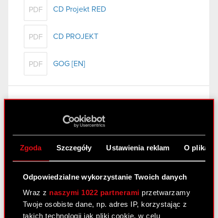
CD Projekt RED
PDF
CD PROJEKT
PDF
GOG [EN]
PDF
Raport bieżący nr 62/2011
8 września 2011
Wygaśnięcie umowy poręczenia kredytu
PDF
Zgoda
Szczegóły
Ustawienia reklam
O plikach
spółki zależnej
Odpowiedzialne wykorzystanie Twoich danych
Raport bieżący nr 61/2011
Wraz z
naszymi 1022 partnerami
przetwarzamy
7 września 2011
Twoje osobiste dane, np. adres IP, korzystając z
takich technologii jak pliki cookie, w celu
Akcjonariusze posiadający co najmniej