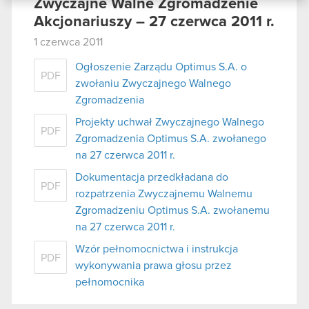
danymi otrzymanymi od Ciebie lub uzyskanymi
Zwyczajne Walne Zgromadzenie
podczas korzystania z ich usług. Kontynuując
Akcjonariuszy – 27 czerwca 2011 r.
korzystanie z naszej witryny, zgadasz się na
1 czerwca 2011
używanie plików cookie.
Ogłoszenie Zarządu Optimus S.A. o
PDF
zwołaniu Zwyczajnego Walnego
Zgromadzenia
Projekty uchwał Zwyczajnego Walnego
PDF
Zgromadzenia Optimus S.A. zwołanego
na 27 czerwca 2011 r.
Dokumentacja przedkładana do
PDF
rozpatrzenia Zwyczajnemu Walnemu
Zgromadzeniu Optimus S.A. zwołanemu
na 27 czerwca 2011 r.
Wzór pełnomocnictwa i instrukcja
PDF
wykonywania prawa głosu przez
pełnomocnika