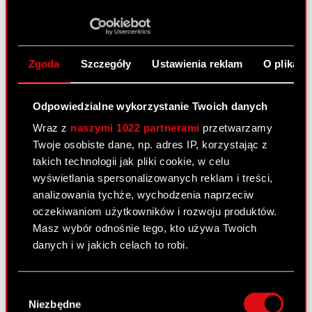
30 czerwca 2011
Zawarcie znaczącej umowy przez
PDF
podmiot zależny
Zgoda
Szczegóły
Ustawienia reklam
O plikach
Raport bieżący nr 40/2011
Odpowiedzialne wykorzystanie Twoich danych
28 czerwca 2011
Wraz z
naszymi 1022 partnerami
przetwarzamy
Twoje osobiste dane, np. adres IP, korzystając z
Akcjonariusze posiadający co najmniej
PDF
takich technologii jak pliki cookie, w celu
5% głosów na Zwyczajnym Walnym
wyświetlania spersonalizowanych reklam i treści,
Zgromadzeniu Akcjonariuszy Spółki.
analizowania tychże, wychodzenia naprzeciw
oczekiwaniom użytkowników i rozwoju produktów.
Masz wybór odnośnie tego, kto używa Twoich
Raport bieżący nr 39/2011
danych i w jakich celach to robi.
28 czerwca 2011
Uchwały podjęte przez Zwyczajne Walne
Jeśli wyrazisz na to zgodę, chcielibyśmy również:
PDF
Wybór
Zgromadzenie Akcjonariuszy Spółki
Gromadzić dane dotyczące Twojej
Niezbędne
zgody