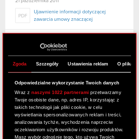
21 października 2011
Ujawnienie informacji dotyczącej
PDF
zawarcia umowy znaczącej
Raport bieżący nr 66/2011
21 października 2011
Ujawnienie informacji dotyczącej umowy
Zgoda
Szczegóły
Ustawienia reklam
O plikach
PDF
znaczącej
Odpowiedzialne wykorzystanie Twoich danych
Raport bieżący nr 66/2011
Wraz z
naszymi 1022 partnerami
przetwarzamy
Twoje osobiste dane, np. adres IP, korzystając z
21 października 2011
takich technologii jak pliki cookie, w celu
Ujawnienie informacji dotyczącej umowy
wyświetlania spersonalizowanych reklam i treści,
PDF
znaczącej
analizowania tychże, wychodzenia naprzeciw
oczekiwaniom użytkowników i rozwoju produktów.
Masz wybór odnośnie tego, kto używa Twoich