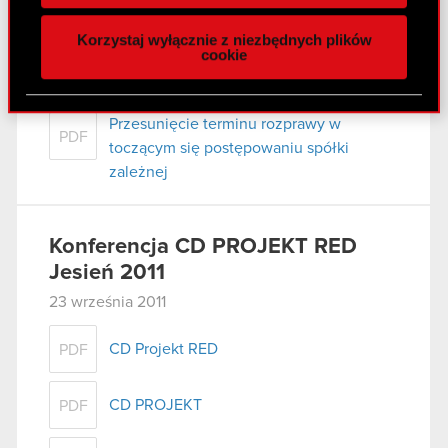
naszej witrynie. Informacje o tym, jak korzystasz
Korzystaj wyłącznie z niezbędnych plików
z naszej witryny, udostępniamy partnerom
cookie
Raport bieżący nr 63/2011
społecznościowym, reklamowym i analitycznym.
28 września 2011
Partnerzy mogą połączyć te informacje z innymi
danymi otrzymanymi od Ciebie lub uzyskanymi
Przesunięcie terminu rozprawy w
PDF
podczas korzystania z ich usług. Kontynuując
toczącym się postępowaniu spółki
korzystanie z naszej witryny, zgadasz się na
zależnej
używanie plików cookie.
Konferencja CD PROJEKT RED
Jesień 2011
23 września 2011
CD Projekt RED
PDF
CD PROJEKT
PDF