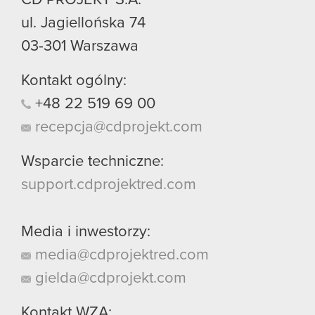
ul. Jagiellońska 74
03-301
Warszawa
Kontakt ogólny:
+48
22
519
69
00
recepcja@cdprojekt.com
Wsparcie techniczne:
support.cdprojektred.com
Media i inwestorzy:
media@cdprojektred.com
gielda@cdprojekt.com
Kontakt WZA: