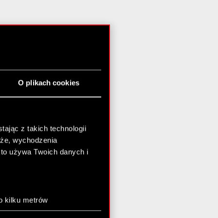
O plikach cookies
ając z takich technologii
chże, wychodzenia
kto używa Twoich danych i
o kilku metrów
anych (fingerprinting,