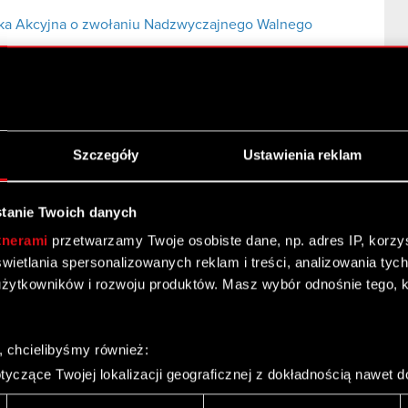
łka Akcyjna o zwołaniu Nadzwyczajnego Walnego
go Zgromadzenia Akcjonariuszy CD Projekt RED S.A.
łożone do rozpatrzenia Nadzwyczajnemu Walnemu
Szczegóły
Ustawienia reklam
nywania prawa głosu przez pełnomocnika
tanie Twoich danych
tnerami
przetwarzamy Twoje osobiste dane, np. adres IP, korzyst
yświetlania spersonalizowanych reklam i treści, analizowania ty
żytkowników i rozwoju produktów. Masz wybór odnośnie tego, 
o Walnego Zgromadzenia
, chcielibyśmy również:
yczące Twojej lokalizacji geograficznej z dokładnością nawet d
go Zgromadzenia CD Projekt RED S.A.
 urządzenie, aktywnie analizując charakteryzującego je zbiory d