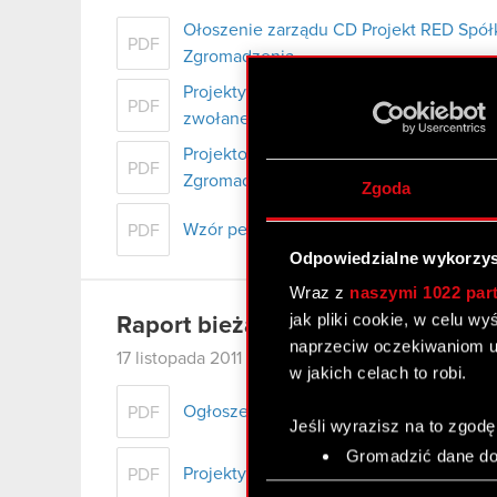
Ołoszenie zarządu CD Projekt RED Spó
PDF
Zgromadzenia
Projekty uchwał Nadzwyczajnego Walne
PDF
zwołanego na dzień 16 grudnia 2011 r.
Projektowane zmiany w Statucie przed
PDF
Zgromadzeniu CDPR S.A.
Zgoda
Wzór pełnomocnictwa i instrukcja wyko
PDF
Odpowiedzialne wykorzys
Wraz z
naszymi 1022 par
jak pliki cookie, w celu w
Raport bieżący nr 69/2011
naprzeciw oczekiwaniom u
17 listopada 2011
w jakich celach to robi.
Ogłoszenie o zwołaniu Nadzwyczajneg
PDF
Jeśli wyrazisz na to zgodę
Gromadzić dane dot
Projekty uchwał Nadzwyczajnego Walne
PDF
Identyfikować Twoje
Wybór