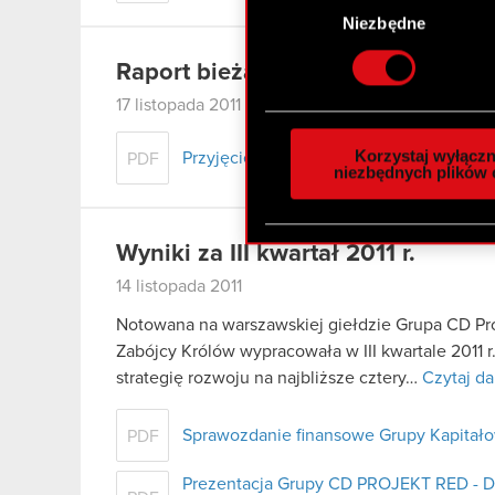
czyli wirtualny odcisk 
zgody
Niezbędne
Dowiedz się więcej odnośn
szczegółów
. W Deklaracj
Raport bieżący nr 68/2011
17 listopada 2011
Wykorzystujemy pliki cook
analizować ruch w naszej w
Korzystaj wyłączn
Przyjęcie założeń strategii działalności
PDF
społecznościowym, reklam
niezbędnych plików 
otrzymanymi od Ciebie lub
zgadasz się na używanie p
Wyniki za III kwartał 2011 r.
14 listopada 2011
Notowana na warszawskiej giełdzie Grupa CD Pr
Zabójcy Królów wypracowała w III kwartale 2011 r.
strategię rozwoju na najbliższe cztery…
Czytaj da
Sprawozdanie finansowe Grupy Kapitałow
PDF
Prezentacja Grupy CD PROJEKT RED - Dz