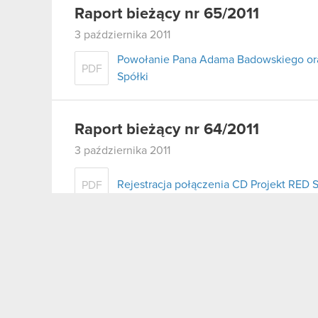
Raport bieżący nr 65/2011
3 października 2011
Powołanie Pana Adama Badowskiego or
PDF
Spółki
Raport bieżący nr 64/2011
3 października 2011
Rejestracja połączenia CD Projekt RED S
PDF
Raport bieżący nr 63/2011
28 września 2011
Przesunięcie terminu rozprawy w tocząc
PDF