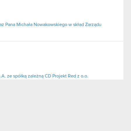
az Pana Michała Nowakowskiego w skład Zarządu
.A. ze spółką zależną CD Projekt Red z o.o.
ym się postępowaniu spółki zależnej