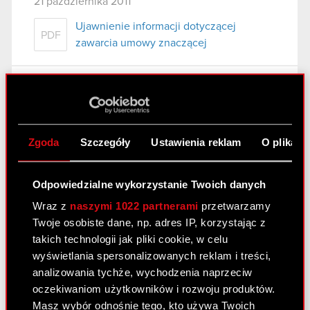
21 października 2011
Ujawnienie informacji dotyczącej
PDF
zawarcia umowy znaczącej
Raport bieżący nr 66/2011
21 października 2011
Ujawnienie informacji dotyczącej umowy
Zgoda
Szczegóły
Ustawienia reklam
O plikach
PDF
znaczącej
Odpowiedzialne wykorzystanie Twoich danych
Raport bieżący nr 66/2011
Wraz z
naszymi 1022 partnerami
przetwarzamy
Twoje osobiste dane, np. adres IP, korzystając z
21 października 2011
takich technologii jak pliki cookie, w celu
Ujawnienie informacji dotyczącej umowy
wyświetlania spersonalizowanych reklam i treści,
PDF
znaczącej
analizowania tychże, wychodzenia naprzeciw
oczekiwaniom użytkowników i rozwoju produktów.
Masz wybór odnośnie tego, kto używa Twoich