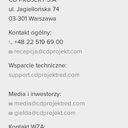
ul. Jagiellońska 74
03-301
Warszawa
Kontakt ogólny:
+48
22
519
69
00
recepcja@cdprojekt.com
Wsparcie techniczne:
support.cdprojektred.com
Media i inwestorzy:
media@cdprojektred.com
gielda@cdprojekt.com
Kontakt WZA: