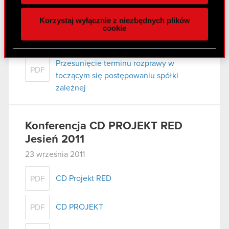
naszej witrynie. Informacje o tym, jak korzystasz
Korzystaj wyłącznie z niezbędnych plików
z naszej witryny, udostępniamy partnerom
cookie
Raport bieżący nr 63/2011
społecznościowym, reklamowym i analitycznym.
28 września 2011
Partnerzy mogą połączyć te informacje z innymi
danymi otrzymanymi od Ciebie lub uzyskanymi
Przesunięcie terminu rozprawy w
PDF
podczas korzystania z ich usług. Kontynuując
toczącym się postępowaniu spółki
korzystanie z naszej witryny, zgadasz się na
zależnej
używanie plików cookie.
Konferencja CD PROJEKT RED
Jesień 2011
23 września 2011
CD Projekt RED
PDF
CD PROJEKT
PDF