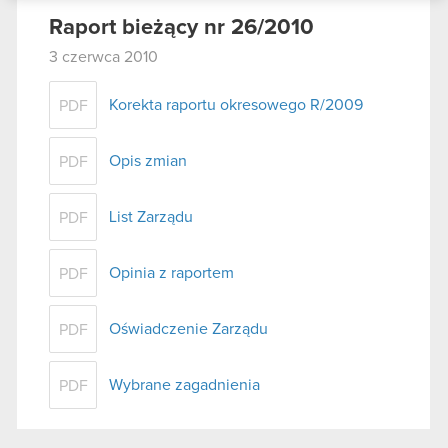
podczas korzystania z ich usług. Kontynuując
Raport bieżący nr 26/2010
korzystanie z naszej witryny, zgadasz się na
3 czerwca 2010
używanie plików cookie.
Korekta raportu okresowego R/2009
PDF
Opis zmian
PDF
List Zarządu
PDF
Opinia z raportem
PDF
Oświadczenie Zarządu
PDF
Wybrane zagadnienia
PDF