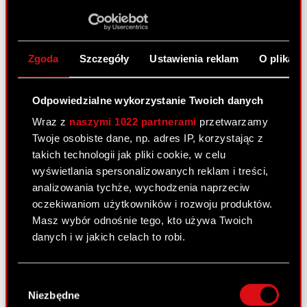
Raport bieżący nr 31/2010
PDF
Pobierz załącznik
PDF
Zgoda
Szczegóły
Ustawienia reklam
O plikach
Odpowiedzialne wykorzystanie Twoich danych
Raport bieżący nr 30/2010
Wraz z
naszymi 1022 partnerami
przetwarzamy
4 czerwca 2010
Twoje osobiste dane, np. adres IP, korzystając z
takich technologii jak pliki cookie, w celu
Rezygnacja osoby zarządzającej
PDF
wyświetlania spersonalizowanych reklam i treści,
analizowania tychże, wychodzenia naprzeciw
oczekiwaniom użytkowników i rozwoju produktów.
Masz wybór odnośnie tego, kto używa Twoich
Raport bieżący nr 29/2010
danych i w jakich celach to robi.
3 czerwca 2010
Jeśli wyrazisz na to zgodę, chcielibyśmy również:
Projekty uchwał Zwyczajnego Walnego
PDF
Wybór
Zgromadzenia Akcjonariuszy
Gromadzić dane dotyczące Twojej
Niezbędne
zgody
lokalizacji geograficznej z dokładnością nawet