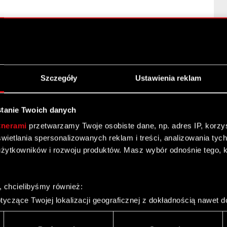
Szczegóły
Ustawienia reklam
ejszenie zaangażowania kapitałowego w Spółce
tanie Twoich danych
tnerami
przetwarzamy Twoje osobiste dane, np. adres IP, korzyst
yświetlania spersonalizowanych reklam i treści, analizowania ty
żytkowników i rozwoju produktów. Masz wybór odnośnie tego, 
ejszenie zaangażowania kapitałowego w Spółce
, chcielibyśmy również:
yczące Twojej lokalizacji geograficznej z dokładnością nawet d
 urządzenie, aktywnie analizując charakteryzującego je zbiory d
palca)