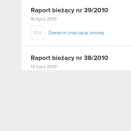
Raport bieżący nr 39/2010
16 lipca 2010
Zawarcie znaczącej umowy
PDF
Raport bieżący nr 38/2010
13 lipca 2010
Stanowisko Zarządu dotyczące wezwania 
PDF
Raport bieżący nr 37/2010
2 lipca 2010
Akcjonariusze posiadający co najmnie
PDF