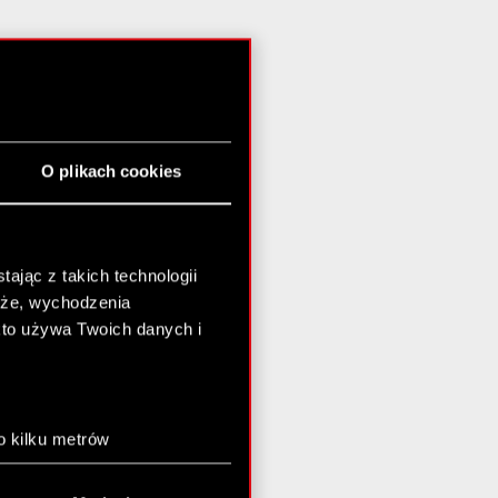
O plikach cookies
ając z takich technologii
chże, wychodzenia
kto używa Twoich danych i
o kilku metrów
anych (fingerprinting,