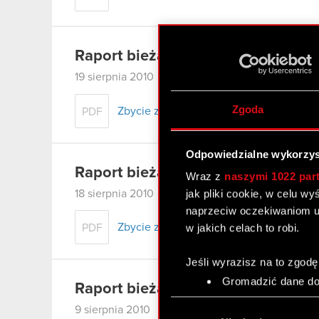
Raport bieżący nr 49/2010
19 sierpnia 2010
Zgoda
Zbycie znacznego pakietu akcji i zmni
PDF
Odpowiedzialne wykorzys
Raport bieżący nr 48/2010
Wraz z
naszymi 1022 par
jak pliki cookie, w celu w
18 sierpnia 2010
naprzeciw oczekiwaniom u
Zbycie znacznego pakietu akcji i zmni
w jakich celach to robi.
PDF
Jeśli wyrazisz na to zgodę
Gromadzić dane dot
Raport bieżący nr 47/2010
Identyfikować Twoje
Wybór
9 sierpnia 2010
czyli wirtualny odcisk 