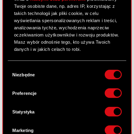
Raport bieżący nr 24/2010
Twoje osobiste dane, np. adres IP, korzystając z
28 maja 2010
takich technologii jak pliki cookie, w celu
wyświetlania spersonalizowanych reklam i treści,
Zawarcie aneksu do umowy znaczącej
PDF
analizowania tychże, wychodzenia naprzeciw
oczekiwaniom użytkowników i rozwoju produktów.
Masz wybór odnośnie tego, kto używa Twoich
danych i w jakich celach to robi.
Raport bieżący nr 23/2010
27 maja 2010
Jeśli wyrazisz na to zgodę, chcielibyśmy również:
Wybór
Wybór biegłego rewidenta do badania
Gromadzić dane dotyczące Twojej
PDF
Niezbędne
zgody
sprawozdań finansowych za 2010 rok
lokalizacji geograficznej z dokładnością nawet
do kilku metrów
Identyfikować Twoje urządzenie, aktywnie
Preferencje
analizując charakteryzującego je zbiory
Raport bieżący nr 22/2010
danych (fingerprinting, czyli wirtualny odcisk
27 maja 2010
palca)
Statystyka
Dowiedz się więcej odnośnie tego, jak Twoje
Zmiany w składzie Zarządu
PDF
osobiste dane są przetwarzane oraz ustaw własne
Marketing
preferencje w
sekcji szczegółów
. W Deklaracji