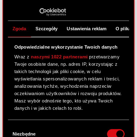
O CD PROJEKT
Grupa Kapitałowa
Nasz biznes
Zgoda
Szczegóły
Ustawienia reklam
O plikach
Inwestorzy
Odpowiedzialne wykorzystanie Twoich danych
Zrównoważony rozwój
Wraz z
naszymi 1022 partnerami
przetwarzamy
Media
Twoje osobiste dane, np. adres IP, korzystając z
Kariera
takich technologii jak pliki cookie, w celu
wyświetlania spersonalizowanych reklam i treści,
Kontakt
analizowania tychże, wychodzenia naprzeciw
oczekiwaniom użytkowników i rozwoju produktów.
Szukaj
Masz wybór odnośnie tego, kto używa Twoich
danych i w jakich celach to robi.
Produkty
Cyberpunk 2077: Widmo Wolności
Jeśli wyrazisz na to zgodę, chcielibyśmy również:
Wybór
Gromadzić dane dotyczące Twojej
Cyberpunk 2077
Niezbędne
zgody