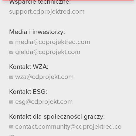
danymi otrzymanymi od Ciebie lub uzyskanymi
Wsparcie techniczne:
podczas korzystania z ich usług. Kontynuując
support.cdprojektred.com
korzystanie z naszej witryny, zgadasz się na
używanie plików cookie.
Media i inwestorzy:
media@cdprojektred.com
gielda@cdprojekt.com
Kontakt WZA:
wza@cdprojekt.com
Kontakt ESG:
esg@cdprojekt.com
Kontakt dla społeczności graczy:
contact.community@cdprojektred.co