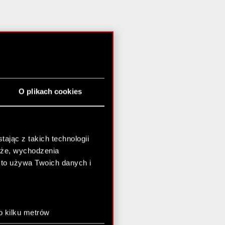
O plikach cookies
ając z takich technologii
chże, wychodzenia
kto używa Twoich danych i
o kilku metrów
anych (fingerprinting,