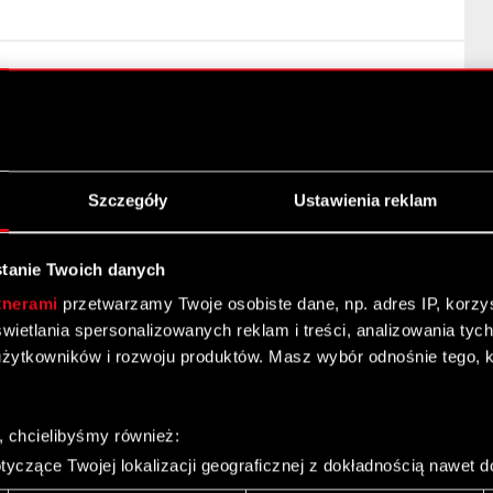
ot zależny
Szczegóły
Ustawienia reklam
tanie Twoich danych
tnerami
przetwarzamy Twoje osobiste dane, np. adres IP, korzyst
yświetlania spersonalizowanych reklam i treści, analizowania ty
żytkowników i rozwoju produktów. Masz wybór odnośnie tego, 
, chcielibyśmy również:
yczące Twojej lokalizacji geograficznej z dokładnością nawet d
 urządzenie, aktywnie analizując charakteryzującego je zbiory d