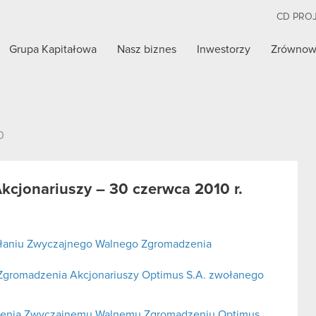
CD PRO
Grupa Kapitałowa
Nasz biznes
Inwestorzy
Zrównow
0
cjonariuszy – 30 czerwca 2010 r.
ołaniu Zwyczajnego Walnego Zgromadzenia
Zgromadzenia Akcjonariuszy Optimus S.A. zwołanego
rzenia Zwyczajnemu Walnemu Zgromadzeniu Optimus