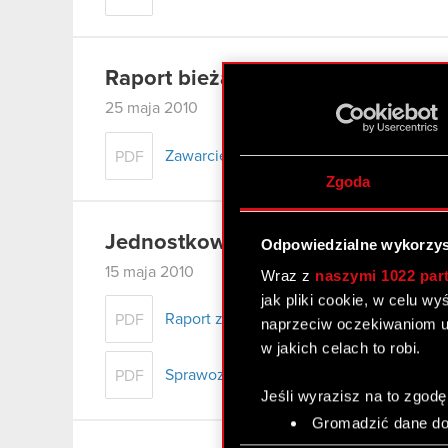
Raport bieżący nr 21/2010
25 maja 2010
Zawarcie umowy znaczącej przez podmi
PDF
Zgoda
Jednostkowy raport – 1 kw. 2010
Odpowiedzialne wykorzys
15 maja 2010
Wraz z
naszymi 1022 par
jak pliki cookie, w celu w
Raport za 1 kwartał 2010 r.
PDF
naprzeciw oczekiwaniom u
w jakich celach to robi.
Sprawozdanie finansowe
PDF
Jeśli wyrazisz na to zgodę
Gromadzić dane dot
Identyfikować Twoje