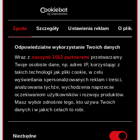
PDF
zwołaniu Nadzwyczajnego Walnego
Zgromadzenia
Projektowane zmiany w Statucie Spółki
PDF
Zgoda
Szczegóły
Ustawienia reklam
O plikach
przedłożone do rozpatrzenia
Nadzwyczajnemu Walnemu
Zgromadzeniu zwołanemu na 19 stycznia
Odpowiedzialne wykorzystanie Twoich danych
2010 r.
Wraz z
naszymi 1022 partnerami
przetwarzamy
Projekty uchwał Nadzwyczajnego
Twoje osobiste dane, np. adres IP, korzystając z
PDF
Walnego Zgromadzenia Optimus S.A.
takich technologii jak pliki cookie, w celu
zwołanego na 19 stycznia 2010 r.
wyświetlania spersonalizowanych reklam i treści,
analizowania tychże, wychodzenia naprzeciw
Sprawozdanie Zarządu dotyczące
PDF
oczekiwaniom użytkowników i rozwoju produktów.
wkładów niepieniężnych oraz wycena
Masz wybór odnośnie tego, kto używa Twoich
wartości godziwej Grupy CD Projekt
danych i w jakich celach to robi.
Wzór pełnomocnictwa i instrukcja
PDF
wykonywania prawa głosu przez
Jeśli wyrazisz na to zgodę, chcielibyśmy również:
pełnomocnika
Wybór
Gromadzić dane dotyczące Twojej
Niezbędne
zgody
lokalizacji geograficznej z dokładnością nawet