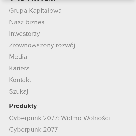
podczas korzystania z ich usług. Kontynuując
Grupa Kapitałowa
korzystanie z naszej witryny, zgadasz się na
Nasz biznes
używanie plików cookie.
Inwestorzy
Zrównoważony rozwój
Media
Kariera
Kontakt
Szukaj
Produkty
Cyberpunk 2077: Widmo Wolności
Cyberpunk 2077