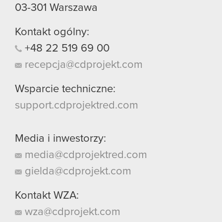
03-301
Warszawa
Kontakt ogólny:
+48
22
519
69
00
recepcja@cdprojekt.com
Wsparcie techniczne:
support.cdprojektred.com
Media i inwestorzy:
media@cdprojektred.com
gielda@cdprojekt.com
Kontakt WZA:
wza@cdprojekt.com