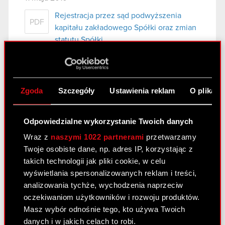
Rejestracja przez sąd podwyższenia
PDF
kapitału zakładowego Spółki oraz zmian
statutu Spółki
Pobierz załącznik
PDF
Zgoda
Szczegóły
Ustawienia reklam
O plikach
Raport bieżący nr 15/2010
5 maja 2010
Odpowiedzialne wykorzystanie Twoich danych
Wraz z
naszymi 1022 partnerami
przetwarzamy
Raport dotyczący stosowania w 2009
PDF
Twoje osobiste dane, np. adres IP, korzystając z
roku zasad ładu korporacyjnego
takich technologii jak pliki cookie, w celu
zawartych w zbiorze „Dobre Praktyki
wyświetlania spersonalizowanych reklam i treści,
Spółek Notowanych na GPW”
analizowania tychże, wychodzenia naprzeciw
Pobierz załącznik
PDF
oczekiwaniom użytkowników i rozwoju produktów.
Masz wybór odnośnie tego, kto używa Twoich
danych i w jakich celach to robi.