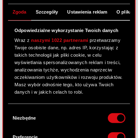
PDF
głosów w Spółce wyniku rozwiązania
porozumienia
Zgoda
Szczegóły
Ustawienia reklam
O plikach
Odpowiedzialne wykorzystanie Twoich danych
Raport bieżący nr 45/2010
Wraz z
naszymi 1022 partnerami
przetwarzamy
6 sierpnia 2010
Twoje osobiste dane, np. adres IP, korzystając z
Rozwiązanie w części Umowy
takich technologii jak pliki cookie, w celu
PDF
Inwestycyjnej, aneks do Umowy
wyświetlania spersonalizowanych reklam i treści,
Inwestycyjnej
analizowania tychże, wychodzenia naprzeciw
oczekiwaniom użytkowników i rozwoju produktów.
Masz wybór odnośnie tego, kto używa Twoich
Raport bieżący nr 44/2010
danych i w jakich celach to robi.
5 sierpnia 2010
Jeśli wyrazisz na to zgodę, chcielibyśmy również:
Wybór
zwiększenie udziału w ogólnej liczbie
Gromadzić dane dotyczące Twojej
PDF
Niezbędne
zgody
głosów w Spółce w wyniku rozliczenia
lokalizacji geograficznej z dokładnością nawet
wezwania do zapisywania się na
do kilku metrów
sprzedaż akcji Spółki
Identyfikować Twoje urządzenie, aktywnie
Preferencje