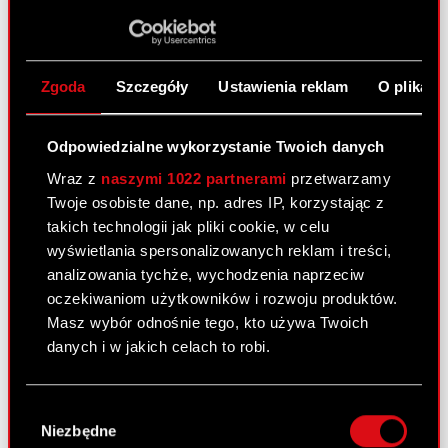
Korekta raportu okresowego R/2009
PDF
Opis zmian
PDF
Zgoda
Szczegóły
Ustawienia reklam
O plikach
List Zarządu
PDF
Odpowiedzialne wykorzystanie Twoich danych
Wraz z
naszymi 1022 partnerami
przetwarzamy
Opinia z raportem
PDF
Twoje osobiste dane, np. adres IP, korzystając z
takich technologii jak pliki cookie, w celu
wyświetlania spersonalizowanych reklam i treści,
Oświadczenie Zarządu
PDF
analizowania tychże, wychodzenia naprzeciw
oczekiwaniom użytkowników i rozwoju produktów.
Wybrane zagadnienia
PDF
Masz wybór odnośnie tego, kto używa Twoich
danych i w jakich celach to robi.
Zwyczajne Walne Zgromadzenie
Jeśli wyrazisz na to zgodę, chcielibyśmy również:
Wybór
Akcjonariuszy – 30 czerwca 2010
Gromadzić dane dotyczące Twojej
Niezbędne
zgody
lokalizacji geograficznej z dokładnością nawet
r.