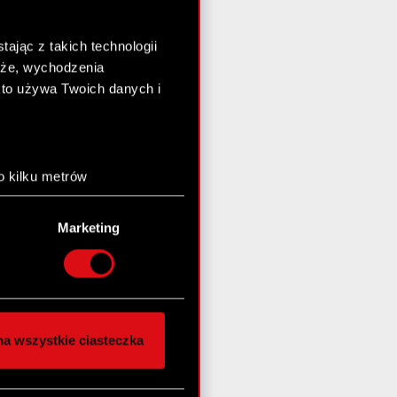
ając z takich technologii
chże, wychodzenia
kto używa Twoich danych i
o kilku metrów
anych (fingerprinting,
Marketing
łasne preferencje w
sekcji
nej chwili.
społecznościowe i
ostępniamy partnerom
a wszystkie ciasteczka
 innymi danymi
stanie z naszej witryny,