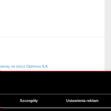
ownej na rzecz Optimus S.A.
Szczegóły
Ustawienia reklam
cznych o odroczenie terminów płatności
luty 2008 r.