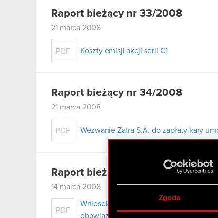
Raport bieżący nr 33/2008
21 marca 2008
Koszty emisji akcji serii C1
PDF
Raport bieżący nr 34/2008
21 marca 2008
Wezwanie Zatra S.A. do zapłaty kary um
PDF
Raport bieżący nr 32/2008
14 marca 2008
Zgoda
Wniosek do Zakładu Ubezpieczeń Społe
PDF
obowiązkowych składek ZUS za miesiąc 