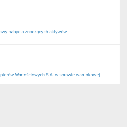
mowy nabycia znaczących aktywów
pierów Wartościowych S.A. w sprawie warunkowej
ci - zmiana znaczącej umowy