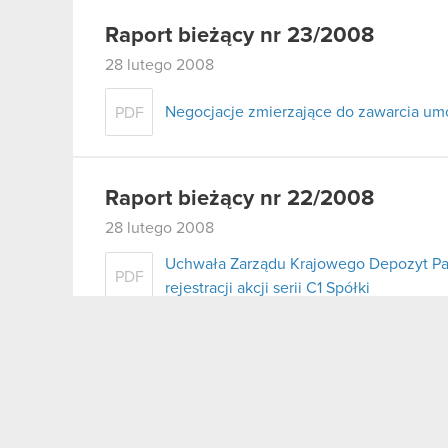
Raport bieżący nr 23/2008
28 lutego 2008
Negocjacje zmierzające do zawarcia u
PDF
Raport bieżący nr 22/2008
28 lutego 2008
Uchwała Zarządu Krajowego Depozyt Pa
PDF
rejestracji akcji serii C1 Spółki
Raport bieżący nr 21/2008
26 lutego 2008
Prolongata terminu spłaty wierzytelnoś
PDF