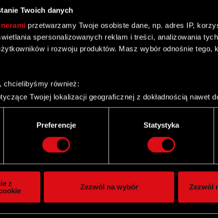
tanie Twoich danych
tnerami
przetwarzamy Twoje osobiste dane, np. adres IP, korzyst
yświetlania spersonalizowanych reklam i treści, analizowania ty
żytkowników i rozwoju produktów. Masz wybór odnośnie tego, 
 Akcji Serii C1
, chcielibyśmy również:
yczące Twojej lokalizacji geograficznej z dokładnością nawet d
 urządzenie, aktywnie analizując charakteryzującego je zbiory d
palca)
Preferencje
Statystyka
ie tego, jak Twoje osobiste dane są przetwarzane oraz ustaw w
i plików cookie możesz zmienić lub wycofać swoją zgodę w dowol
rów Wartościowych S.A. w Warszawie o zapisach na
ie do spersonalizowania treści i reklam, aby oferować funkcje 
itrynie. Informacje o tym, jak korzystasz z naszej witryny, ud
ie z
Zezwól na wybór
Zezwól n
owym i analitycznym. Partnerzy mogą połączyć te informacje z
cookie
 uzyskanymi podczas korzystania z ich usług. Kontynuując korzy
lików cookie.