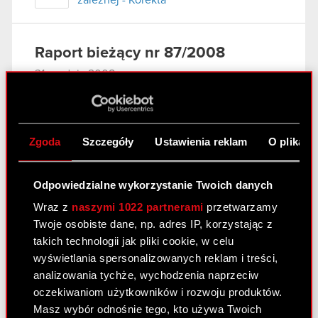
zależnej - Korekta
Raport bieżący nr 87/2008
31 grudnia 2008
Terminy przekazywania raportów
PDF
okresowych w 2009 roku
Zgoda
Szczegóły
Ustawienia reklam
O plikach
Raport bieżący nr 86/2008
Odpowiedzialne wykorzystanie Twoich danych
31 grudnia 2008
Wraz z
naszymi 1022 partnerami
przetwarzamy
Zaprzestanie konsolidowania spółki
Twoje osobiste dane, np. adres IP, korzystając z
PDF
zależnej
takich technologii jak pliki cookie, w celu
wyświetlania spersonalizowanych reklam i treści,
analizowania tychże, wychodzenia naprzeciw
Raport bieżący nr 85/2008
oczekiwaniom użytkowników i rozwoju produktów.
22 grudnia 2008
Masz wybór odnośnie tego, kto używa Twoich