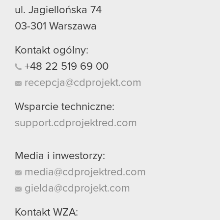
ul. Jagiellońska 74
03-301
Warszawa
Kontakt ogólny:
+48
22
519
69
00
recepcja@cdprojekt.com
Wsparcie techniczne:
support.cdprojektred.com
Media i inwestorzy:
media@cdprojektred.com
gielda@cdprojekt.com
Kontakt WZA: